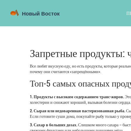
П
Запретные продукты: ч
Все любят вкусную еду, но есть продукты, которые реальн
почему они считаются «запрещёнными».
Топ‑5 самых опасных прод
1. Продукты с высоким содержанием транс‑жиров.
Это
холестерин и снижают хороший, вызывая болезни сердца.
2. Сырая или недоваренная пастеризованная рыба.
Сыр
Если готовите суши дома, покупайте рыбу только у пров
3. Сахар в больших дозах.
Слишком много сахара – быстр
свежими фруктами или небольшими порциями мёда.