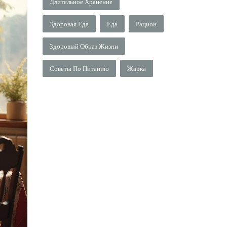
Длительное Хранение
Здоровая Еда
Еда
Рацион
Здоровый Образ Жизни
Советы По Питанию
Жарка