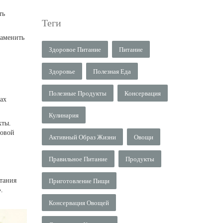
ть
Теги
заменить
Здоровое Питание
Питание
Здоровье
Полезная Еда
Полезные Продукты
Консервация
ах
Кулинария
кты.
товой
Активный Образ Жизни
Овощи
Правильное Питание
Продукты
итания
Приготовление Пищи
.
Консервация Овощей