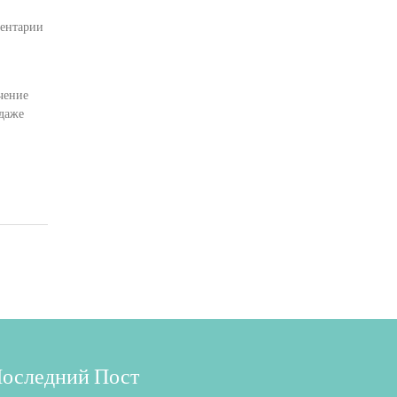
ентарии
ечение
 даже
оследний Пост