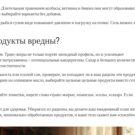
.
Длительным хранением колбасы, ветчины и бекона они могут образовыва
 выбирайте варианты без добавок.
рыба в сухом виде повышают давление и нагрузку на почки. Соль можно 
одукты вредны?
м. Транс‑жиры не только портят липидный профиль, но и усиливают
т нитрозамины – потенциальные канцерогены. Сахар в больших количеств
езистентности.
ьность или плохой сон, проверьте, не попадают ли в ваш рацион эти проду
арин на оливковое масло, выбирайте цельные цельные продукты вместо го
тайте этикетки, ищите слова «транс‑жиры», «нанизы», «соль», «сахар». Если
т для здоровья. Убирая их из рациона, вы делаете ваш ежедневный план п
х, минимально обработанных продуктов, и ваше тело скажет вам «спасибо»