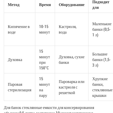
Подходит
Метод
Время
Оборудование
для
Маленькие
Кипячение в
10-15
Кастрюля,
банки (0,5-
воде
минут
вода
1 л)
15
Большие
минут
Духовка, сухие
Духовка
банки (1,5-
при
банки
3 л)
150°C
15
Хрупкие
Пароварка или
Паровая
минут
банки,
кастрюля с
стерилизация
на
стеклянные
решеткой
пару
крышки
Для
банок
стеклянные емкости для консервирования
объемом 0,5 литра достаточно 10 минут кипячения в