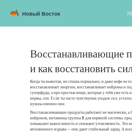
П
Восстанавливающие пр
и как восстановить си
Когда ты вымотан, не спишь нормально, и даже кофе не п
восстанавливает энергию, восстанавливает нейроны и по
суперфуды, а про простые вещи, которые у тебя уже есть н
нервы, сон. Если ты часто чувствуешь упадок сил, усталос
нужны именно они.
Восстанавливающие продукты работают не магически, а би
нейронов, витамины группы B для нервной системы.
про
повышают выносливость и снижают утомляемость
.
Это не
мгновенного взрыва — они дают стабильный заряд. А
вос