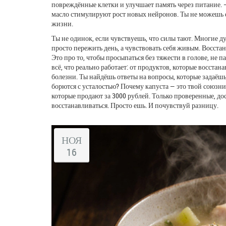
повреждённые клетки и улучшает память через питание
.
—
масло стимулируют рост новых нейронов. Ты не можешь ест
жизни.
Ты не одинок, если чувствуешь, что силы тают. Многие дум
просто пережить день, а чувствовать себя живым. Восстан
Это про то, чтобы просыпаться без тяжести в голове, не па
всё, что реально работает: от продуктов, которые восста
болезни. Ты найдёшь ответы на вопросы, которые задаёшь
борются с усталостью? Почему капуста — это твой союзник,
которые продают за 3000 рублей. Только проверенные, д
восстанавливаться. Просто ешь. И почувствуй разницу.
НОЯ
16