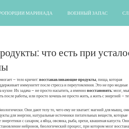
РОПОРЦИИ МАРИНАДА
ВОЕННЫЙ ЗАПАС
СЛ
одукты: что есть при устало
лы
омогает — тело кричит:
восстанавливающие продукты
,
пища, которая
ддерживает иммунитет после стресса и переутомления
.
Это не про модные
а кухне. Их задача — не просто насытить, а именно
восстановить
: мозг, м
ть после работы, или просто хочешь не просто жить, а жить с энергией — те
ологически. Они дают телу то, чего ему не хватает: магний для мышц, оме
дукты для энергии
,
натуральные источники питательных веществ, которые
 энергетики с сахаром, а яйца, овсянка, рыба, орехи, квашеная капуста. Он
становление нейронов
,
биологический процесс, при котором мозг восстан