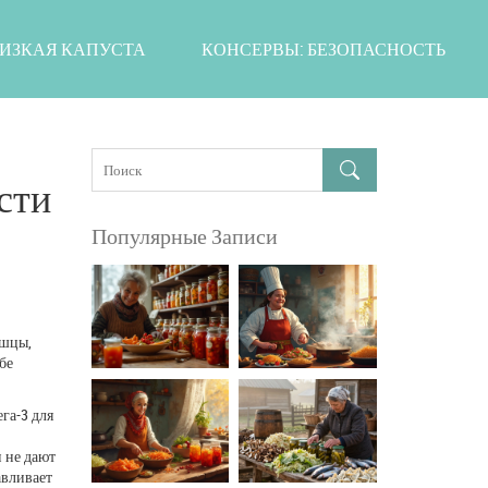
ИЗКАЯ КАПУСТА
КОНСЕРВЫ: БЕЗОПАСНОСТЬ
сти
Популярные Записи
ышцы,
бе
га-3 для
и не дают
авливает