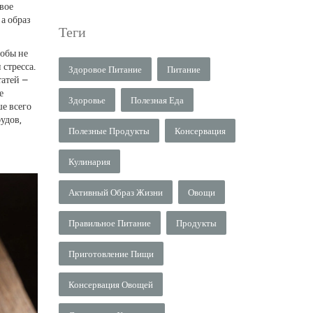
овое
 а образ
Теги
тобы не
 стресса.
Здоровое Питание
Питание
татей —
е
Здоровье
Полезная Еда
ше всего
фудов,
Полезные Продукты
Консервация
Кулинария
Активный Образ Жизни
Овощи
Правильное Питание
Продукты
Приготовление Пищи
Консервация Овощей