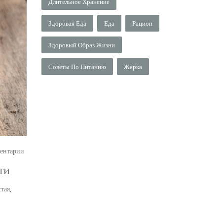
Длительное Хранение
Здоровая Еда
Еда
Рацион
Здоровый Образ Жизни
Советы По Питанию
Жарка
ентарии
ти
тая,