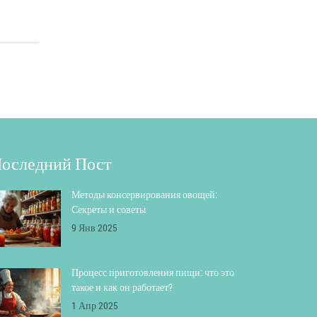
оследний Пост
Методы консервирования овощей:
Секреты и советы
9 Янв 2025
Процесс приготовления пищи: что это
такое и как он работает?
1 Апр 2025