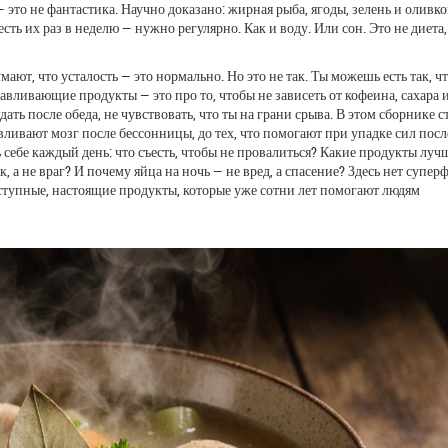
 это не фантастика. Научно доказано: жирная рыба, ягоды, зелень и оливк
ь их раз в неделю — нужно регулярно. Как и воду. Или сон. Это не диета,
ают, что усталость — это нормально. Но это не так. Ты можешь есть так, ч
авливающие продукты — это про то, чтобы не зависеть от кофеина, сахара и
дать после обеда, не чувствовать, что ты на грани срыва. В этом сборнике с
навливают мозг после бессонницы, до тех, что помогают при упадке сил посл
 себе каждый день: что съесть, чтобы не провалиться? Какие продукты луч
 а не враг? И почему яйца на ночь — не вред, а спасение? Здесь нет супер
оступные, настоящие продукты, которые уже сотни лет помогают людям