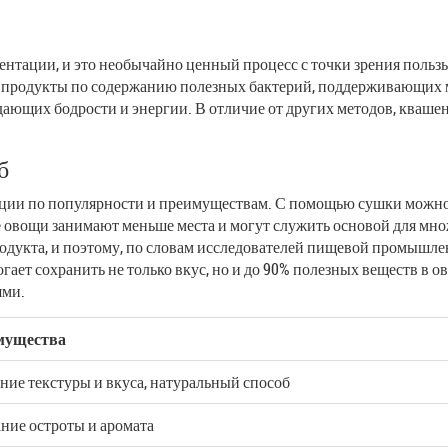
ентации, и это необычайно ценный процесс с точки зрения пользы 
е продукты по содержанию полезных бактерий, поддерживающих
ающих бодрости и энергии. В отличие от других методов, квашение
б
ации по популярности и преимуществам. С помощью сушки можно
овощи занимают меньше места и могут служить основой для множе
одукта, и поэтому, по словам исследователей пищевой промышлен
ает сохранить не только вкус, но и до 90% полезных веществ в ов
ями.
мущества
ние текстуры и вкуса, натуральный способ
ние остроты и аромата