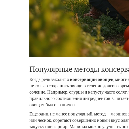
Популярные методы консерв
Когда речь заходит о
консервации овощей
, многи
не только сохранить овощи в течение долгого вре
соление. Например, огурцы и капусту часто солят,
правильного соотношения ингредиентов. Считается
овощам был ограничен.
Еще один, не менее популярный, метод — марино
или чеснок, обретают совершенно новый вкус бла
закуску или гарнир. Маринад можно улучшать по с