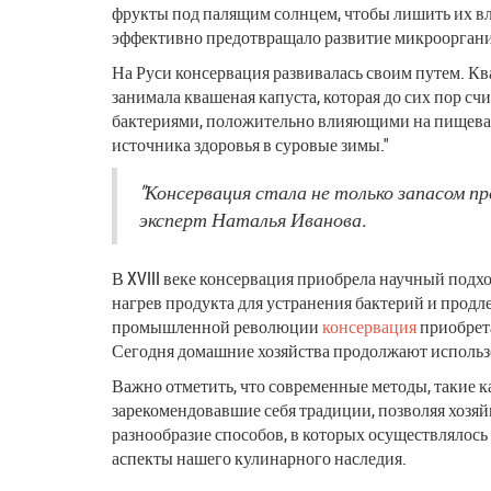
фрукты под палящим солнцем, чтобы лишить их вла
эффективно предотвращало развитие микроорганизм
На Руси консервация развивалась своим путем. К
занимала квашеная капуста, которая до сих пор 
бактериями, положительно влияющими на пищевар
источника здоровья в суровые зимы."
"Консервация стала не только запасом п
эксперт Наталья Иванова.
В XVIII веке консервация приобрела научный подх
нагрев продукта для устранения бактерий и продл
промышленной революции
консервация
приобрета
Сегодня домашние хозяйства продолжают использо
Важно отметить, что современные методы, такие 
зарекомендовавшие себя традиции, позволяя хозяй
разнообразие способов, в которых осуществлялось
аспекты нашего кулинарного наследия.