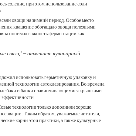
ось соление, при этом использование соли
р.
асали овощи на зимний период. Особое место
ранения, квашение обогащало овощи полезными
авна понимал важность ферментации как
ые связи," — отмечает кулинарный
редложил использовать герметичную упаковку и
ременной технологии автоклавирования. Во времена
нные баки и банки с завинчивающимися крышками.
й эффективности.
. Новые технологии только дополнили хорошо
нсервации. Таким образом, уважаемые читатели,
ические корни этой практики, а также культурные