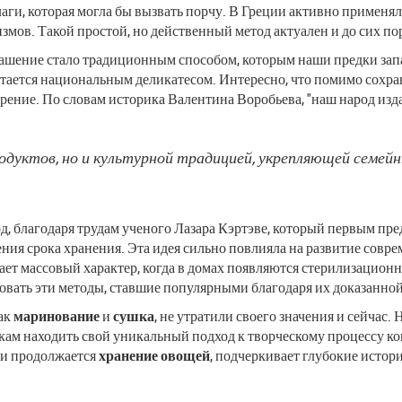
ги, которая могла бы вызвать порчу. В Греции активно применял
ов. Такой простой, но действенный метод актуален и до сих по
вашение стало традиционным способом, которым наши предки зап
считается национальным деликатесом. Интересно, что помимо сох
ение. По словам историка Валентина Воробьева, "наш народ изд
родуктов, но и культурной традицией, укрепляющей семейн
од, благодаря трудам ученого Лазара Кэртэве, который первым п
ения срока хранения. Эта идея сильно повлияла на развитие сов
ет массовый характер, когда в домах появляются стерилизацио
вать эти методы, ставшие популярными благодаря их доказанно
как
маринование
и
сушка
, не утратили своего значения и сейчас
кам находить свой уникальный подход к творческому процессу ко
 и продолжается
хранение овощей
, подчеркивает глубокие истор