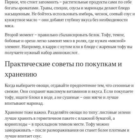
Первое, что стоит запомнить – растительные продукты сами по себе
богаты ароматами. Травы, специи, соусы и маринады делают блюдо
насыщенным. Не бойтесь использовать имбирь, чеснок, соевый соус и
кунжутное масло – они добавят глубину вкуса без необходимости
мяса.
Второй момент – правильно сбалансировать белок. Тофу, темпе,
бобовые и орехи легко заменят мясо в ролях, где нужен «мясной»
элемент. Например, в карри с нутом или в блюде с жареным тофу вы
получаете нужный набор аминокислот.
Практические советы по покупкам и
хранению
Когда выбираете овощи, отдавайте предпочтение тем, что сезонные и
свежие. Они сохранят максимум витаминов и вкуса. Если покупаете
тофу, ищите блоки в воде, а не сушеные – они мягче и лучше
впитывают маринад.
Хранение тоже важно. Разделяйте овощи по типу: листовые зелени
лучше хранить в герметичном пакете с влажной бумагой, а
корнеплоды – в прохладном темном месте. Тофу можно
замораживать – после размораживания он станет более плотным и
лучше впитает соус.