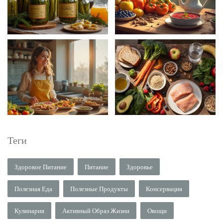
Теги
Здоровое Питание
Питание
Здоровье
Полезная Еда
Полезные Продукты
Консервация
Кулинария
Активный Образ Жизни
Овощи