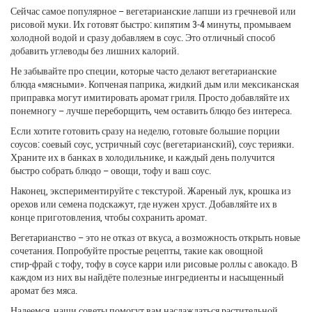
Сейчас самое популярное – вегетарианские лапши из гречневой или
рисовой муки. Их готовят быстро: кипятим 3‑4 минуты, промываем
холодной водой и сразу добавляем в соус. Это отличный способ
добавить углеводы без лишних калорий.
Не забывайте про специи, которые часто делают вегетарианские
блюда «мясными». Копченая паприка, жидкий дым или мексиканская
приправка могут имитировать аромат гриля. Просто добавляйте их
понемногу – лучше переборщить, чем оставить блюдо без интереса.
Если хотите готовить сразу на неделю, готовьте большие порции
соусов: соевый соус, устричный соус (вегетарианский), соус терияки.
Храните их в банках в холодильнике, и каждый день получится
быстро собрать блюдо – овощи, тофу и ваш соус.
Наконец, экспериментируйте с текстурой. Жареный лук, крошка из
орехов или семена подскажут, где нужен хруст. Добавляйте их в
конце приготовления, чтобы сохранить аромат.
Вегетарианство – это не отказ от вкуса, а возможность открыть новые
сочетания. Попробуйте простые рецепты, такие как овощной
стир‑фрай с тофу, тофу в соусе карри или рисовые роллы с авокадо. В
каждом из них вы найдёте полезные ингредиенты и насыщенный
аромат без мяса.
Надеемся, наши советы помогут вам наслаждаться растительной