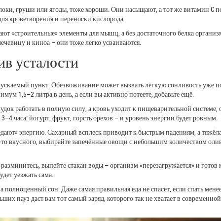
оки, груши или ягоды, тоже хороши. Они насыщают, а тот же витамин C п
для кроветворения и переноски кислорода.
дают «строительные» элементы для мышц, а без достаточного белка организ
чечевицу и киноа – они тоже легко усваиваются.
ив усталости
упускаемый пункт. Обезвоживание может вызвать лёгкую сонливость уже п
ум 1,5–2 литра в день, а если вы активно потеете, добавьте ещё.
удок работать в полную силу, а кровь уходит к пищеварительной системе, 
–4 часа: йогурт, фрукт, горсть орехов – и уровень энергии будет ровным.
дают» энергию. Сахарный всплеск приводит к быстрым падениям, а тяжёл
го‑то вкусного, выбирайте запечённые овощи с небольшим количеством оли
разминитесь, выпейте стакан воды – организм «перезагружается» и готов 
удет уезжать сама.
а полноценный сон. Даже самая правильная еда не спасёт, если спать менее
ших пауз даст вам тот самый заряд, которого так не хватает в современно