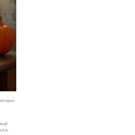
ентарии
амый
ысить