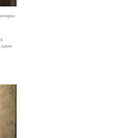
ентарии
ся
, какие