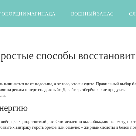
РОПОРЦИИ МАРИНАДА
ВОЕННЫЙ ЗАПАС
СЛ
 простые способы восстановит
сть начинается не от недосыпа, а от того, что вы едите. Правильный выбор б
я» на режим «энерго-надёжный». Давайте разберём, какие продукты
илы.
энергию
овёс, гречка, коричневый рис. Они медленно высвобождают глюкозу, поэ
обавьте к завтраку горсть орехов или семечек – жирные кислоты и белок п