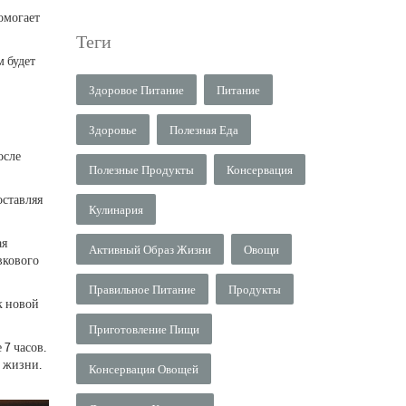
омогает
Теги
м будет
Здоровое Питание
Питание
Здоровье
Полезная Еда
осле
Полезные Продукты
Консервация
оставляя
Кулинария
ая
Активный Образ Жизни
Овощи
вкового
Правильное Питание
Продукты
к новой
Приготовление Пищи
 7 часов.
й жизни.
Консервация Овощей