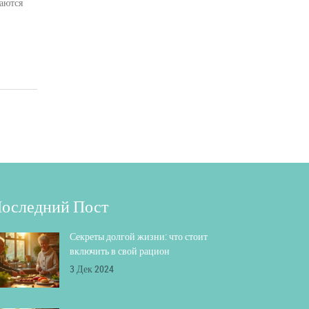
даются
оследний Пост
Секреты долгой жизни: что стоит
включить в свой рацион
3 Дек 2024