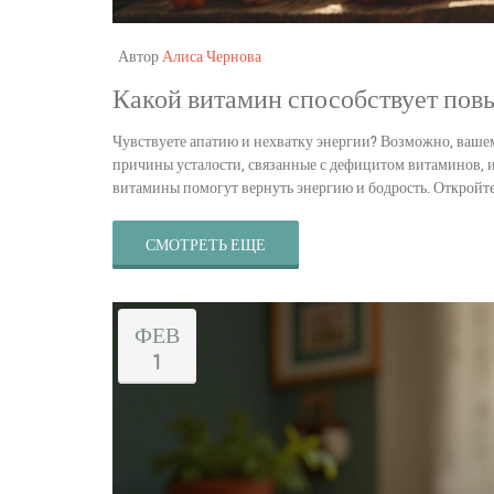
Автор
Алиса Чернова
Какой витамин способствует пов
Чувствуете апатию и нехватку энергии? Возможно, вашем
причины усталости, связанные с дефицитом витаминов, и
витамины помогут вернуть энергию и бодрость. Откройте
СМОТРЕТЬ ЕЩЕ
ФЕВ
1