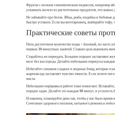
Фрукты с низким гликемическим индексом, например ябл
усваивать железо из растительных продуктов, что важно 
Не забывайте про белок. Яйца, рыба, индейка и бобовые 
быстро уставать. Если вы вегетарианец, выбирайте тофу, 
Практические советы прот
Пить достаточное количество воды – базовый, но часто 
первых 30‑минутных занятий. Ставьте цель выпивать миним
Старайтесь не переедать. Большие порции заставляют жел
мозг без кислорода. Делайте небольшие перекусы каждые 3
Избегайте слишком сладких и жирных блюд, которые «съе
жареная еда заставляет чувство тяжести. Если хотите че
масла.
Небольшие перерывы в работе тоже помогают. Вставайте, 
порции задач. Делайте это каждые 90 минут, и усталость б
И наконец, планируйте день так, чтобы у вас было время н
Сочетание здорового питания, питьевого режима и неболь