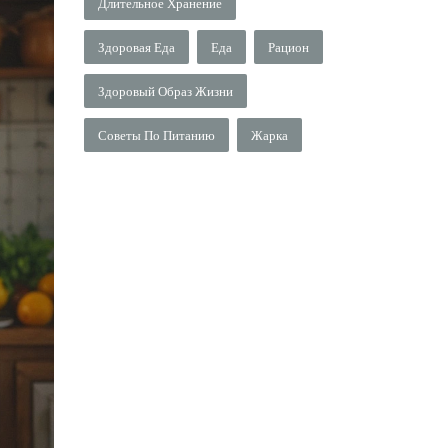
Длительное Хранение
Здоровая Еда
Еда
Рацион
Здоровый Образ Жизни
Советы По Питанию
Жарка