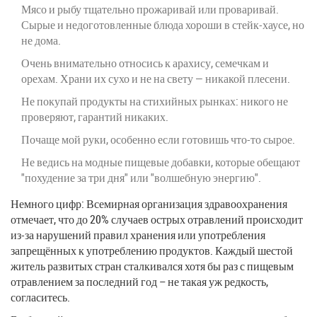
Мясо и рыбу тщательно прожаривай или проваривай.
Сырые и недоготовленные блюда хороши в стейк-хаусе, но
не дома.
Очень внимательно относись к арахису, семечкам и
орехам. Храни их сухо и не на свету — никакой плесени.
Не покупай продукты на стихийных рынках: никого не
проверяют, гарантий никаких.
Почаще мой руки, особенно если готовишь что-то сырое.
Не ведись на модные пищевые добавки, которые обещают
"похудение за три дня" или "волшебную энергию".
Немного цифр: Всемирная организация здравоохранения
отмечает, что до 20% случаев острых отравлений происходит
из-за нарушений правил хранения или употребления
запрещённых к употреблению продуктов. Каждый шестой
житель развитых стран сталкивался хотя бы раз с пищевым
отравлением за последний год – не такая уж редкость,
согласитесь.