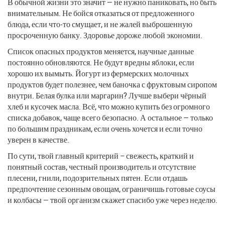
В обычной жизни это значит — не нужно паниковать, но быть
внимательным. Не бойся отказаться от предложенного
блюда, если что-то смущает, и не жалей выброшенную
просроченную банку. Здоровье дороже любой экономии.
Список опасных продуктов меняется, научные данные
постоянно обновляются. Не будут вредны яблоки, если
хорошо их вымыть. Йогурт из фермерских молочных
продуктов будет полезнее, чем баночка с фруктовым сиропом
внутри. Белая булка или маргарин? Лучше выбери чёрный
хлеб и кусочек масла. Всё, что можно купить без огромного
списка добавок, чаще всего безопасно. А остальное — только
по большим праздникам, если очень хочется и если точно
уверен в качестве.
По сути, твой главный критерий – свежесть, краткий и
понятный состав, честный производитель и отсутствие
плесени, гнили, подозрительных пятен. Если отдашь
предпочтение сезонным овощам, ограничишь готовые соусы
и колбасы — твой организм скажет спасибо уже через неделю.