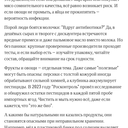
мясо сомнительного качества, всё равно возникает риск. И
если овощи не промыть, а яйца не прокипятить —
вероятность инфекции.
Порой люди боятся молочки: "Вдруг антибиотики?" Да, в
дешёвых сырах и твороге с дискаунтера встречаются
вредные примеси и даже пальмовое масло вместо молока. Но
без паники: крупные проверенные производители проходят
тесты, и если выбор есть — изучайте упаковку, читайте
состав, обращайте внимание на срок годности.
Фрукты и овощи — отдельная тема. Даже самые "полезные"
могут быть опасны: персики с толстой кожурой иногда
обрабатывают сильной химией, а клубника аккумулирует
пестициды. В 2023 году "Росконтроль" провёл исследование
и обнаружил остатки пестицидов в каждой пятой пробе
импортных ягод. Чистить и мыть нужно всё, даже если
кажется, что "это же био".
А какими бы натуральными ни казались продукты, они
становятся опасными при неправильном хранении.
Например, мёд в пластиковой банке под солнцем выделяет