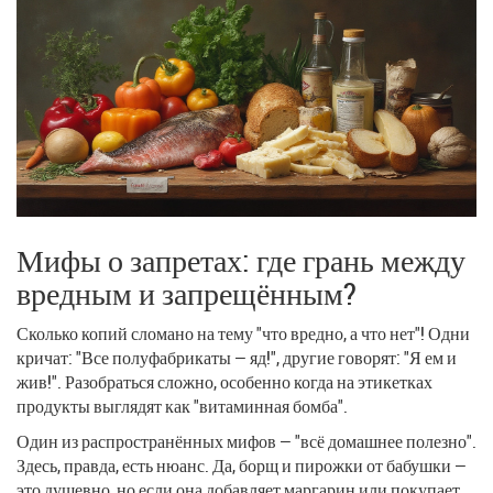
Мифы о запретах: где грань между
вредным и запрещённым?
Сколько копий сломано на тему "что вредно, а что нет"! Одни
кричат: "Все полуфабрикаты — яд!", другие говорят: "Я ем и
жив!". Разобраться сложно, особенно когда на этикетках
продукты выглядят как "витаминная бомба".
Один из распространённых мифов — "всё домашнее полезно".
Здесь, правда, есть нюанс. Да, борщ и пирожки от бабушки —
это душевно, но если она добавляет маргарин или покупает