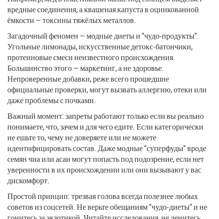
вредные соединения, а квашеная капуста в оцинкованной
ёмкости — токсины тяжёлых металлов.
Загадочный феномен — модные диеты и "чудо-продукты".
Угольные лимонады, искусственные детокс-батончики,
протеиновые смеси неизвестного происхождения.
Большинство этого — маркетинг, а не здоровье.
Непроверенные добавки, реже всего прошедшие
официальные проверки, могут вызвать аллергию, отеки или
даже проблемы с почками.
Важный момент: запреты работают только если вы реально
понимаете, что, зачем и для чего едите. Если категорически
не ешьте то, чему не доверяете или не можете
идентифицировать состав. Даже модные "суперфуды" вроде
семян чиа или асаи могут попасть под подозрение, если нет
уверенности в их происхождении или они вызывают у вас
дискомфорт.
Простой принцип: трезвая голова всегда полезнее любых
советов из соцсетей. Не верьте обещаниям "чудо-диеты" и не
гонитесь за экзотикой. Читайте исследования, не ленитесь