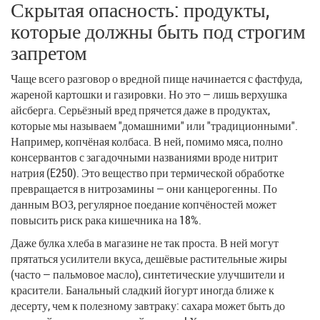
Скрытая опасность: продукты,
которые должны быть под строгим
запретом
Чаще всего разговор о вредной пище начинается с фастфуда,
жареной картошки и газировки. Но это — лишь верхушка
айсберга. Серьёзный вред прячется даже в продуктах,
которые мы называем "домашними" или "традиционными".
Например, копчёная колбаса. В ней, помимо мяса, полно
консервантов с загадочными названиями вроде нитрит
натрия (E250). Это вещество при термической обработке
превращается в нитрозамины — они канцерогенны. По
данным ВОЗ, регулярное поедание копчёностей может
повысить риск рака кишечника на 18%.
Даже булка хлеба в магазине не так проста. В ней могут
прятаться усилители вкуса, дешёвые растительные жиры
(часто — пальмовое масло), синтетические улучшители и
красители. Банальный сладкий йогурт иногда ближе к
десерту, чем к полезному завтраку: сахара может быть до