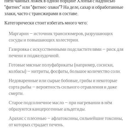
пяти чайных ложек в одной порции! Хлопья с надписью
"фитнес" или "фитнес-злаки"? На деле, сахар и обработанные
злаки, часто с трансжирами в составе.
Категорически стоит избегать много чего:
Маргарин — источник трансизомеров, разрушающих
сосуды и повышающих холестерин.
Газировка с искусственными подсластителями — риск для
печени и поджелудочной.
Готовые мясные полуфабрикаты (например, сосиски,
колбасы) — нитриты, фосфаты, большое количество соли.
Недоваренные или сырые бобовые, грибы и некоторые
сорта рыбы — вероятность сильного отравления и даже
смерти.
Старое подсолнечное масло — при нагревании в нём
образуются канцерогенные альдегиды.
Арахис с плесенью — афлатоксины, сильнейшие токсины,
от которых страдает печень.