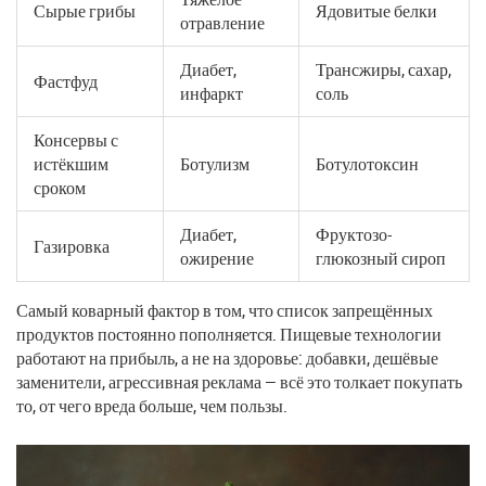
Сырые грибы
Ядовитые белки
отравление
Диабет,
Трансжиры, сахар,
Фастфуд
инфаркт
соль
Консервы с
истёкшим
Ботулизм
Ботулотоксин
сроком
Диабет,
Фруктозо-
Газировка
ожирение
глюкозный сироп
Самый коварный фактор в том, что список запрещённых
продуктов постоянно пополняется. Пищевые технологии
работают на прибыль, а не на здоровье: добавки, дешёвые
заменители, агрессивная реклама — всё это толкает покупать
то, от чего вреда больше, чем пользы.