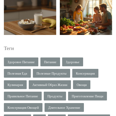
Теги
Здоровое Питание
Питание
Здоровье
Полезная Еда
Полезные Продукты
Консервация
Кулинария
Активный Образ Жизни
Овощи
Правильное Питание
Продукты
Приготовление Пищи
Консервация Овощей
Длительное Хранение