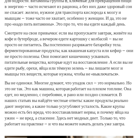
для бодрости.
витамины группы B
,
ключевые для превращения пищи
в энергию
— часто исчезают из рациона, а без них даже здоровый сон
не спасает.
железо
,
нужное для транспорта кислорода к мозгу и
мышцам
— тоже часто не хватает, особенно у женщин. И да, это не
про «надо пить витамины». Это про то, что вы едите каждый день.
Смотрите на свои привычки: если вы пропускаете завтрак, живёте на
кофе и бутерброде, а вечером едите картошку с колбасой — вы не
просто не питаетесь. Вы постепенно разряжаете батарейку тела.
ферментированные продукты
,
как квашеная капуста или кефир
— они
не просто полезны. Они помогают кишечнику усваивать
питательные вещества, которые идут на восстановление. А если вы не
едите рыбу, орехи, яйца или тёмную зелень — вы лишаете мозг и
мышцы тех веществ, которые нужны, чтобы не «выключаться».
Вы не одиноки. Многие думают, что упадок сил — это нормально. Но
это не так. Это как машина, которая работает на плохом топливе. Она
едет, но медленно, с перебоями, и рано или поздно сломается. В
наших статьях вы найдёте честные ответы: какие продукты реально
дают энергию, а какие только усугубляют усталость. Какие крупы
можно есть без вреда, что восстанавливает нервы, и почему яйца на
ужин — не вред, а спасение. Здесь нет модных диет. Только то, что
работает на практике — и что вы можете начать делать уже завтра.