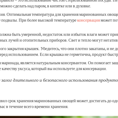
ожно сделать над паром, в кипятке или в духовке.
ия. Оптимальная температура для хранения маринованных овощей 
 подвалы. При более высокой температуре
консервация
может пот
должна быть умеренной, недостаток или избыток влаги может при
 лучей и отопительных приборов. Свет и тепло могут негативно 
ого закрытия крышек. Убедитесь, что они плотно закатаны, и не 
ед использованием. Если крышка не герметична, продукт быстро 
ля маринада, является натуральным консервантом. Он помогает з
 качеству уксуса, который вы используете для консервации.
 залог длительного и безопасного использования продукто
авил срок хранения маринованных овощей может достигать до одн
вас в течение всего времени хранения.