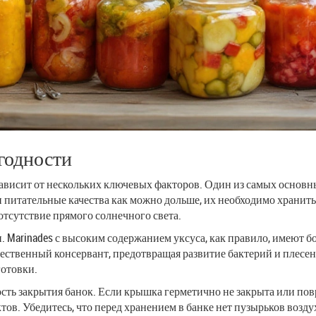
годности
исит от нескольких ключевых факторов. Один из самых основны
 питательные качества как можно дольше, их необходимо хранит
 отсутствие прямого солнечного света.
 Marinades с высоким содержанием уксуса, как правило, имеют бо
стественный консервант, предотвращая развитие бактерий и плесе
готовки.
ь закрытия банок. Если крышка герметично не закрыта или повр
ктов. Убедитесь, что перед хранением в банке нет пузырьков возду