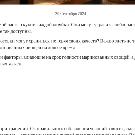
20 Сентября 2024
й частью кухни каждой хозяйки. Они могут украсить любое заст
не так доступны.
отовки могут храниться, не теряя своих качеств? Важно знать не 
аринованных овощей на долгое время.
 и факторы, влияющие на срок годности маринованных овощей, а 
ных хозяек.
и хранении. От правильного соблюдения условий зависит, сколь
равило – это использование чистой стерилизованной посуды. Пер