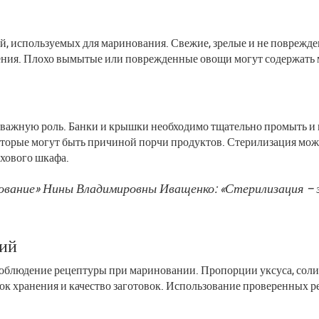
ей, используемых для маринования. Свежие, зрелые и не поврежд
ранения. Плохо вымытые или поврежденные овощи могут содержат
т важную роль. Банки и крышки необходимо тщательно промыть и 
оторые могут быть причиной порчи продуктов. Стерилизация мож
ухового шкафа.
рование» Нины Владимировны Иващенко: «Стерилизация – 
ций
облюдение рецептуры при мариновании. Пропорции уксуса, соли 
рок хранения и качество заготовок. Использование проверенных 