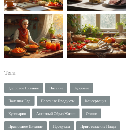
Теги
Здоровое Питание
Питание
Здоровье
Полезная Еда
Полезные Продукты
Консервация
Кулинария
Активный Образ Жизни
Овощи
Правильное Питание
Продукты
Приготовление Пищи