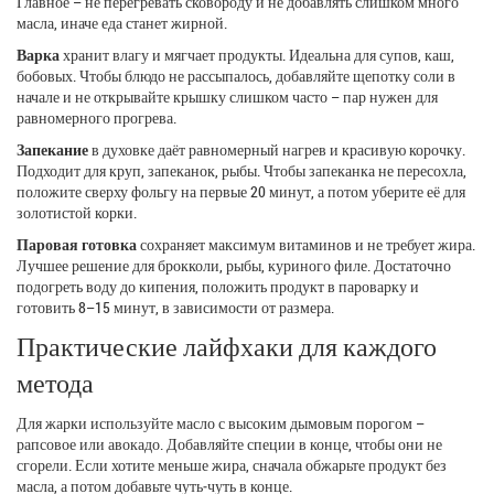
Главное – не перегревать сковороду и не добавлять слишком много
масла, иначе еда станет жирной.
Варка
хранит влагу и мягчает продукты. Идеальна для супов, каш,
бобовых. Чтобы блюдо не рассыпалось, добавляйте щепотку соли в
начале и не открывайте крышку слишком часто – пар нужен для
равномерного прогрева.
Запекание
в духовке даёт равномерный нагрев и красивую корочку.
Подходит для круп, запеканок, рыбы. Чтобы запеканка не пересохла,
положите сверху фольгу на первые 20 минут, а потом уберите её для
золотистой корки.
Паровая готовка
сохраняет максимум витаминов и не требует жира.
Лучшее решение для брокколи, рыбы, куриного филе. Достаточно
подогреть воду до кипения, положить продукт в пароварку и
готовить 8–15 минут, в зависимости от размера.
Практические лайфхаки для каждого
метода
Для жарки используйте масло с высоким дымовым порогом –
рапсовое или авокадо. Добавляйте специи в конце, чтобы они не
сгорели. Если хотите меньше жира, сначала обжарьте продукт без
масла, а потом добавьте чуть‑чуть в конце.