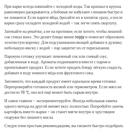
При варке всегда начинайте с холодной воды. Так крахмал в крупах
равномерно раскрывается, а бобовые не набухают слишком быстро и
не ломаются. Если варите яйца, бросайте их в кипяток сразу, а после
варки сразу охладите холодной водой – так легче снять скорлупу.
Запекайте на решётке, а не на противне, если хотите, чтобы лишний
сок стекал вниз. Это делает блюдо менее soggy и помогает образовать
золотистую корочку. Для подсушивания овощей добавьте в духовку
небольшую миску с водой – пар защитит их от пересыхания.
Паровую готовку улучшает лимонный сок или соевый соус,
добавленные в воду. Ароматы поднимаются вместе с паром и
пропитывают продукт. Если хотите придать блюду лёгкую сладость,
добавьте в воду немного мёда или фруктового сока.
Запомните, что каждый продукт имеет идеальное время готовки.
Перепроверяйте готовность вилкой или термометром. Если мясо не
достигло 70 °C, оно всё ещё может быть сырым внутри.
И самое главное – экспериментируйте. Иногда небольшая замена
одного метода на другой меняет вкус полностью. Попробуйте запечь
картофель вместо жарки – он станет мягче внутри и хрустящим
снаружи без лишнего масла.
Следуя этим простым рекомендациям, вы сможете быстро подобрать