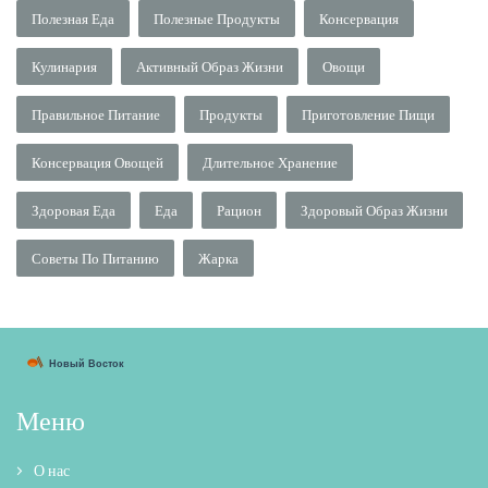
Полезная Еда
Полезные Продукты
Консервация
Кулинария
Активный Образ Жизни
Овощи
Правильное Питание
Продукты
Приготовление Пищи
Консервация Овощей
Длительное Хранение
Здоровая Еда
Еда
Рацион
Здоровый Образ Жизни
Советы По Питанию
Жарка
Меню
О нас