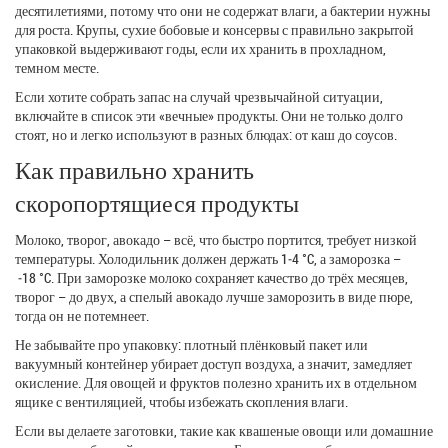
десятилетиями, потому что они не содержат влаги, а бактерии нужны
для роста. Крупы, сухие бобовые и консервы с правильно закрытой
упаковкой выдерживают годы, если их хранить в прохладном,
темном месте.
Если хотите собрать запас на случай чрезвычайной ситуации,
включайте в список эти «вечные» продукты. Они не только долго
стоят, но и легко используют в разных блюдах: от каш до соусов.
Как правильно хранить
скоропортящиеся продукты
Молоко, творог, авокадо – всё, что быстро портится, требует низкой
температуры. Холодильник должен держать 1‑4 °C, а заморозка –
‑18 °C. При заморозке молоко сохраняет качество до трёх месяцев,
творог – до двух, а спелый авокадо лучше заморозить в виде пюре,
тогда он не потемнеет.
Не забывайте про упаковку: плотный плёнковый пакет или
вакуумный контейнер убирает доступ воздуха, а значит, замедляет
окисление. Для овощей и фруктов полезно хранить их в отдельном
ящике с вентиляцией, чтобы избежать скопления влаги.
Если вы делаете заготовки, такие как квашеные овощи или домашние