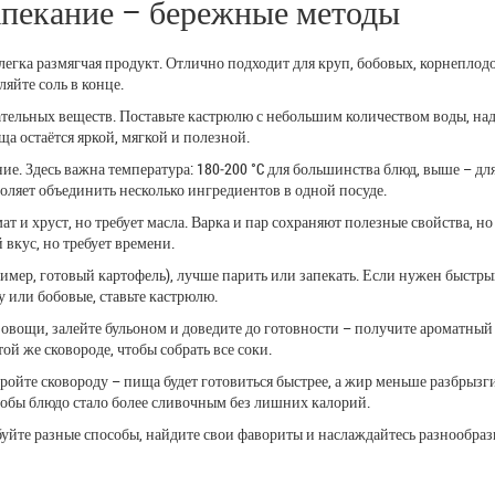
запекание – бережные методы
слегка размягчая продукт. Отлично подходит для круп, бобовых, корнеплод
яйте соль в конце.
тательных веществ. Поставьте кастрюлю с небольшим количеством воды, на
а остаётся яркой, мягкой и полезной.
ие. Здесь важна температура: 180‑200 °C для большинства блюд, выше – дл
воляет объединить несколько ингредиентов в одной посуде.
 и хруст, но требует масла. Варка и пар сохраняют полезные свойства, но
 вкус, но требует времени.
ример, готовый картофель), лучше парить или запекать. Если нужен быстр
у или бобовые, ставьте кастрюлю.
 овощи, залейте бульоном и доведите до готовности – получите ароматный
ой же сковороде, чтобы собрать все соки.
ойте сковороду – пища будет готовиться быстрее, а жир меньше разбрызги
чтобы блюдо стало более сливочным без лишних калорий.
обуйте разные способы, найдите свои фавориты и наслаждайтесь разнообра