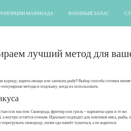
РОПОРЦИИ МАРИНАДА
ВОЕННЫЙ ЗАПАС
СЛ
ираем лучший метод для ваш
 ли курицу, варить овощи или запекать рыбу? Выбор способа готовки меняет
е популярные методы и подскажу, когда их использовать.
вкуса
стью или маслом. Сковорода, фритюр или гриль – варианты одни и те же.
 а внутри остаётся сочным. Идеально подходит для ломтиков мяса, рыбы, 
перегружать сковороду, иначе еда начнёт тушиться, а не жариться.