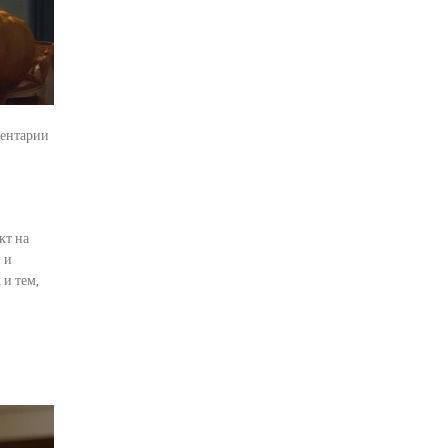
ентарии
кт на
 и
 и тем,