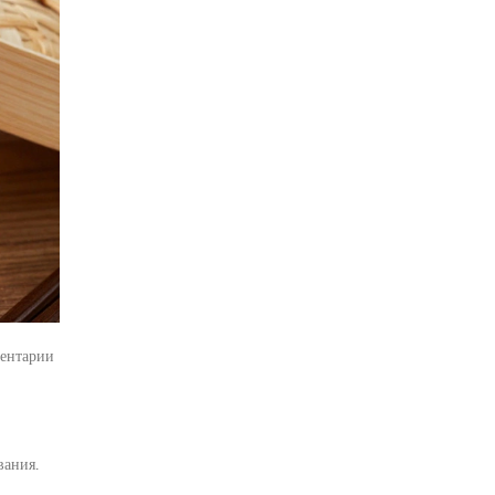
ентарии
вания.