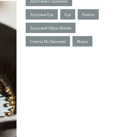
Длительное Хранение
Здоровая Еда
Еда
Рацион
Здоровый Образ Жизни
Советы По Питанию
Жарка