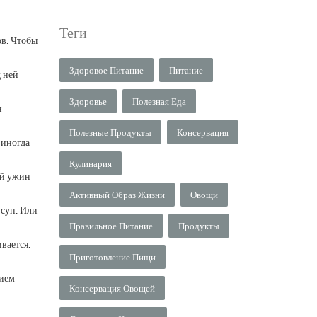
Теги
ов. Чтобы
Здоровое Питание
Питание
д ней
Здоровье
Полезная Еда
я
Полезные Продукты
Консервация
 иногда
Кулинария
ый ужин
Активный Образ Жизни
Овощи
 суп. Или
Правильное Питание
Продукты
вается.
Приготовление Пищи
зием
Консервация Овощей