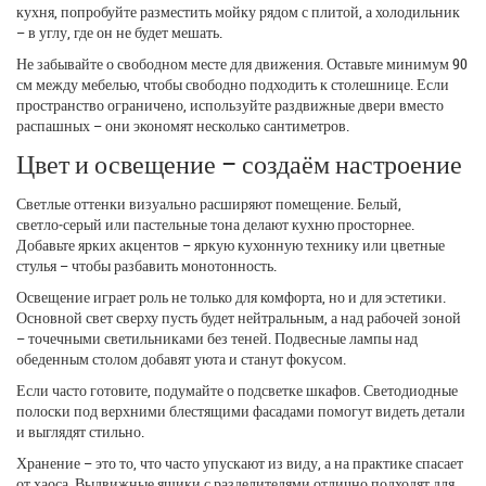
кухня, попробуйте разместить мойку рядом с плитой, а холодильник
– в углу, где он не будет мешать.
Не забывайте о свободном месте для движения. Оставьте минимум 90
см между мебелью, чтобы свободно подходить к столешнице. Если
пространство ограничено, используйте раздвижные двери вместо
распашных – они экономят несколько сантиметров.
Цвет и освещение – создаём настроение
Светлые оттенки визуально расширяют помещение. Белый,
светло‑серый или пастельные тона делают кухню просторнее.
Добавьте ярких акцентов – яркую кухонную технику или цветные
стулья – чтобы разбавить монотонность.
Освещение играет роль не только для комфорта, но и для эстетики.
Основной свет сверху пусть будет нейтральным, а над рабочей зоной
– точечными светильниками без теней. Подвесные лампы над
обеденным столом добавят уюта и станут фокусом.
Если часто готовите, подумайте о подсветке шкафов. Светодиодные
полоски под верхними блестящими фасадами помогут видеть детали
и выглядят стильно.
Хранение – это то, что часто упускают из виду, а на практике спасает
от хаоса. Выдвижные ящики с разделителями отлично подходят для