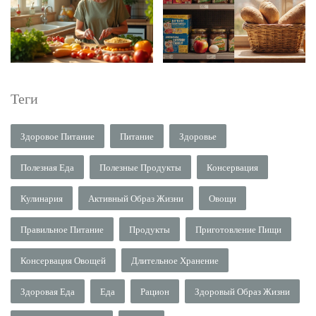
Теги
Здоровое Питание
Питание
Здоровье
Полезная Еда
Полезные Продукты
Консервация
Кулинария
Активный Образ Жизни
Овощи
Правильное Питание
Продукты
Приготовление Пищи
Консервация Овощей
Длительное Хранение
Здоровая Еда
Еда
Рацион
Здоровый Образ Жизни