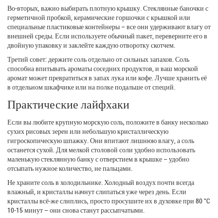
Во‑вторых, важно выбирать плотную крышку. Стеклянные баночки с
герметичной пробкой, керамические горшочки с крышкой или
специальные пластиковые контейнеры – все они удерживают влагу от
внешней среды. Если используете обычный пакет, переверните его в
двойную упаковку и заклейте каждую отворотку скотчем.
Третий совет: держите соль отдельно от сильных запахов. Соль
способна впитывать ароматы соседних продуктов, и ваш морской
аромат может превратиться в запах лука или кофе. Лучше хранить её
в отдельном шкафчике или на полке подальше от специй.
Практические лайфхаки
Если вы любите крупную морскую соль, положите в банку несколько
сухих рисовых зерен или небольшую кристаллическую
гигроскопическую шпажку. Они впитают лишнюю влагу, а соль
останется сухой. Для мелкой столовой соли удобно использовать
маленькую стеклянную банку с отверстием в крышке – удобно
отсыпать нужное количество, не пальцами.
Не храните соль в холодильнике. Холодный воздух почти всегда
влажный, и кристаллы начнут слипаться уже через день. Если
кристаллы всё‑же слиплись, просто просушите их в духовке при 80 °C
10‑15 минут – они снова станут рассыпчатыми.