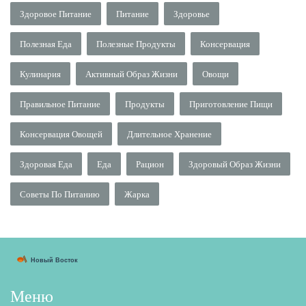
Здоровое Питание
Питание
Здоровье
Полезная Еда
Полезные Продукты
Консервация
Кулинария
Активный Образ Жизни
Овощи
Правильное Питание
Продукты
Приготовление Пищи
Консервация Овощей
Длительное Хранение
Здоровая Еда
Еда
Рацион
Здоровый Образ Жизни
Советы По Питанию
Жарка
Меню