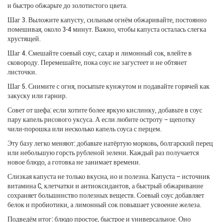
и быстро обжарьте до золотистого цвета.
Шаг 3. Выложите капусту, сильным огнём обжаривайте, постоянно
помешивая, около 3‑4 минут. Важно, чтобы капуста осталась слегка
хрустящей.
Шаг 4. Смешайте соевый соус, сахар и лимонный сок, влейте в
сковороду. Перемешайте, пока соус не загустеет и не обтянет
листочки.
Шаг 5. Снимите с огня, посыпьте кунжутом и подавайте горячей как
закуску или гарнир.
Совет от шефа: если хотите более яркую кислинку, добавьте в соус
пару капель рисового уксуса. А если любите остроту – щепотку
чили‑порошка или несколько капель соуса с перцем.
Эту базу легко меняют: добавьте натёртую морковь, болгарский перец
или небольшую горсть рубленой зелени. Каждый раз получается
новое блюдо, а готовка не занимает времени.
Слизкая капуста не только вкусна, но и полезна. Капуста – источник
витамина C, клетчатки и антиоксидантов, а быстрый обжаривание
сохраняет большинство полезных веществ. Соевый соус добавляет
белок и пробиотики, а лимонный сок повышает усвоение железа.
Подведём итог: блюдо простое, быстрое и универсальное. Оно