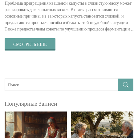
Проблема превращения квашеной капусты в слизистую массу может
разочаровать даже опытных хозяек. В статье рассматриваются
основные причины, из-за которых капуста становится слизкой, и
предлагаются простые способы избежать этой неудобной ситуации.
Также предоставлены советы по улучшению процесса ферментации и
хранению капусты. Таким образом, каждый сможет насладиться
правильно приготовленной и вкусной квашеной капустой.
СМОТРЕТЬ ЕЩЕ
Дополнительные факты и хитрости помогут вам стать настоящим
мастером консервирования.
Популярные Записи