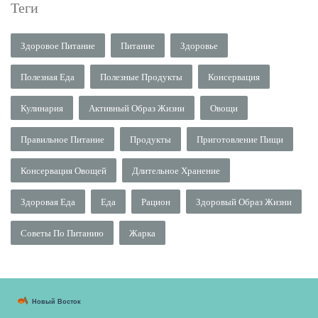
Теги
Здоровое Питание
Питание
Здоровье
Полезная Еда
Полезные Продукты
Консервация
Кулинария
Активный Образ Жизни
Овощи
Правильное Питание
Продукты
Приготовление Пищи
Консервация Овощей
Длительное Хранение
Здоровая Еда
Еда
Рацион
Здоровый Образ Жизни
Советы По Питанию
Жарка