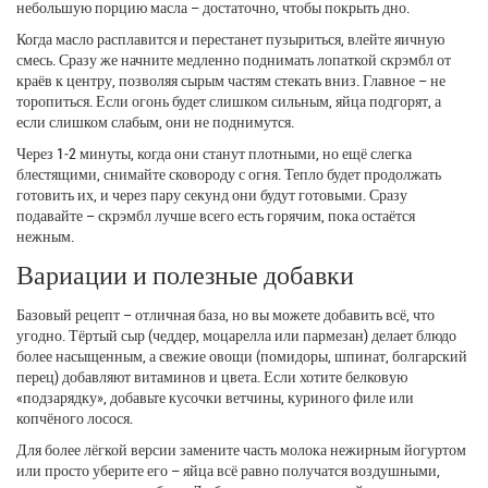
небольшую порцию масла – достаточно, чтобы покрыть дно.
Когда масло расплавится и перестанет пузыриться, влейте яичную
смесь. Сразу же начните медленно поднимать лопаткой скрэмбл от
краёв к центру, позволяя сырым частям стекать вниз. Главное – не
торопиться. Если огонь будет слишком сильным, яйца подгорят, а
если слишком слабым, они не поднимутся.
Через 1‑2 минуты, когда они станут плотными, но ещё слегка
блестящими, снимайте сковороду с огня. Тепло будет продолжать
готовить их, и через пару секунд они будут готовыми. Сразу
подавайте – скрэмбл лучше всего есть горячим, пока остаётся
нежным.
Вариации и полезные добавки
Базовый рецепт – отличная база, но вы можете добавить всё, что
угодно. Тёртый сыр (чеддер, моцарелла или пармезан) делает блюдо
более насыщенным, а свежие овощи (помидоры, шпинат, болгарский
перец) добавляют витаминов и цвета. Если хотите белковую
«подзарядку», добавьте кусочки ветчины, куриного филе или
копчёного лосося.
Для более лёгкой версии замените часть молока нежирным йогуртом
или просто уберите его – яйца всё равно получатся воздушными,