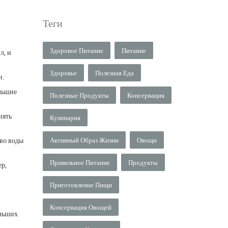
Теги
Здоровое Питание
Питание
л, и
Здоровье
Полезная Еда
и.
ольшие
Полезные Продукты
Консервация
нять
Кулинария
тво воды
Активный Образ Жизни
Овощи
Правильное Питание
Продукты
р,
Приготовление Пищи
Консервация Овощей
ольших