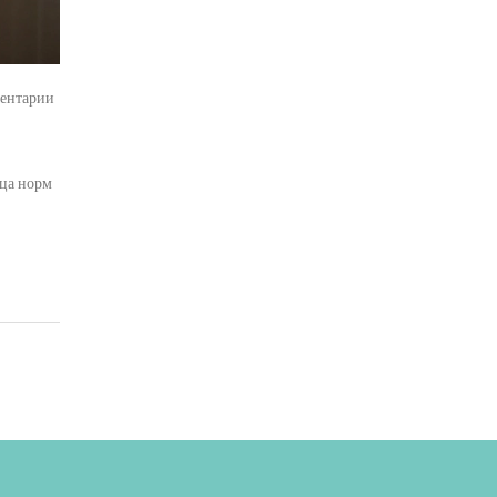
ентарии
ица норм