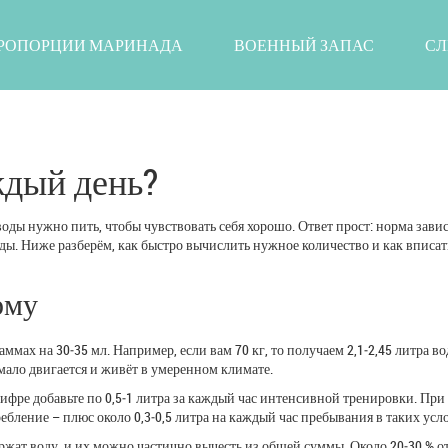
РОПОРЦИИ МАРИНАДА
ВОЕННЫЙ ЗАПАС
СЛ
ждый день?
ды нужно пить, чтобы чувствовать себя хорошо. Ответ прост: норма завис
ы. Ниже разберём, как быстро вычислить нужное количество и как вписать
рму
мах на 30‑35 мл. Например, если вам 70 кг, то получаем 2,1‑2,45 литра во
 мало двигается и живёт в умеренном климате.
ифре добавьте по 0,5‑1 литра за каждый час интенсивной тренировки. При 
бление – плюс около 0,3‑0,5 литра на каждый час пребывания в таких усл
ржат воду, и их можно частично вычесть из общей суммы. Около 20‑30 % о