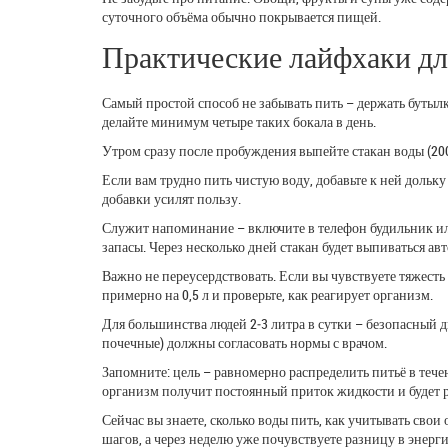
суточного объёма обычно покрывается пищей.
Практические лайфхаки дл
Самый простой способ не забывать пить – держать бутылку
делайте минимум четыре таких бокала в день.
Утром сразу после пробуждения выпейте стакан воды (200
Если вам трудно пить чистую воду, добавьте к ней дольку
добавки усилят пользу.
Служит напоминание – включите в телефон будильник или
запасы. Через несколько дней стакан будет выпиваться ав
Важно не переусердствовать. Если вы чувствуете тяжесть
примерно на 0,5 л и проверьте, как реагирует организм.
Для большинства людей 2‑3 литра в сутки – безопасный 
почечные) должны согласовать нормы с врачом.
Запомните: цель – равномерно распределить питьё в течен
организм получит постоянный приток жидкости и будет ра
Сейчас вы знаете, сколько воды пить, как учитывать сво
шагов, а через неделю уже почувствуете разницу в энерг