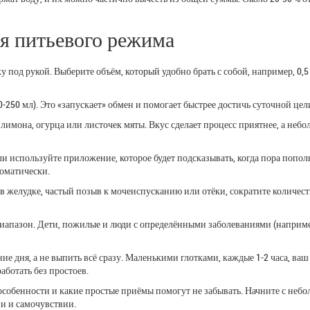
я питьевого режима
 под рукой. Выберите объём, который удобно брать с собой, например, 0,5 
‑250 мл). Это «запускает» обмен и помогает быстрее достичь суточной цел
 лимона, огурца или листочек мяты. Вкус сделает процесс приятнее, а неб
 используйте приложение, которое будет подсказывать, когда пора попол
томатически.
 в желудке, частый позыв к мочеиспусканию или отёки, сократите количес
диапазон. Дети, пожилые и люди с определёнными заболеваниями (наприме
ие дня, а не выпить всё сразу. Маленькими глотками, каждые 1‑2 часа, ваш
ботать без простоев.
и особенности и какие простые приёмы помогут не забывать. Начните с неб
ии и самочувствии.