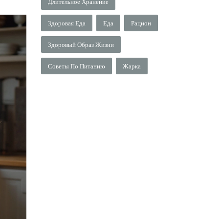
Длительное Хранение
Здоровая Еда
Еда
Рацион
Здоровый Образ Жизни
Советы По Питанию
Жарка