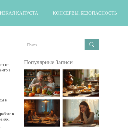
ИЗКАЯ КАПУСТА
КОНСЕРВЫ: БЕЗОПАСНОСТЬ
Популярные Записи
ит от
 его в
ды в
работе в
овиях.
т