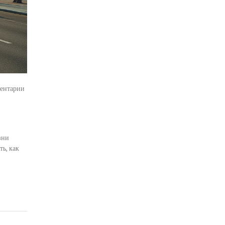
ентарии
зни
ь, как