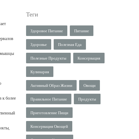
Теги
ает
Здоровое Питание
Питание
ервалов
Здоровье
Полезная Еда
т мышцы
Полезные Продукты
Консервация
Кулинария
о
Активный Образ Жизни
Овощи
в к более
Правильное Питание
Продукты
ственный
Приготовление Пищи
Консервация Овощей
нкты,