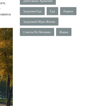
Длительное Хранение
аги,
.
Здоровая Еда
Еда
Рацион
появятся
Здоровый Образ Жизни
Советы По Питанию
Жарка