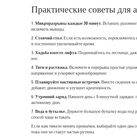
Практические советы для 
1.
Микроразрывы каждые 30 минут.
Встаньте, разомни
включить мышцы.
2.
Стоячий стол.
Если есть возможность, переключитесь н
и постепенно увеличивайте время.
3.
Ходьба вместо лифта.
Поднимайтесь по лестнице, даж
ног.
4.
Тяги и растяжка.
Включите в перерывы простые упраж
напряжение и ускоряют кровообращение.
5.
Планируйте «активные встречи».
Вместо сидения за 
добавит движение и улучшит креативность.
6.
Утренний заряд.
Начните день с 5‑минутной зарядки: п
активному дню.
7.
Вода в бутылке.
Держите большую бутылку воды под рук
способ чаще вставать.
Если вам тяжело менять привычки, выбирайте один‑два со
пока они не станут частью рутины.