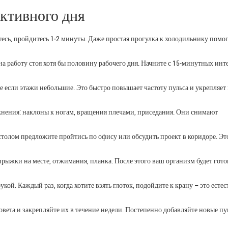
активного дня
тесь, пройдитесь 1‑2 минуты. Даже простая прогулка к холодильнику помог
а работу стоя хотя бы половину рабочего дня. Начните с 15‑минутных инт
е если этажи небольшие. Это быстро повышает частоту пульса и укрепляе
нения: наклоны к ногам, вращения плечами, приседания. Они снимают
столом предложите пройтись по офису или обсудить проект в коридоре. Эт
рыжки на месте, отжимания, планка. После этого ваш организм будет гото
ой. Каждый раз, когда хотите взять глоток, подойдите к крану – это есте
вета и закрепляйте их в течение недели. Постепенно добавляйте новые пу