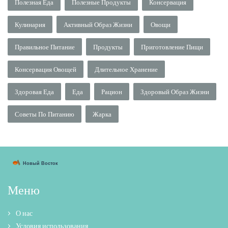
Полезная Еда
Полезные Продукты
Консервация
Кулинария
Активный Образ Жизни
Овощи
Правильное Питание
Продукты
Приготовление Пищи
Консервация Овощей
Длительное Хранение
Здоровая Еда
Еда
Рацион
Здоровый Образ Жизни
Советы По Питанию
Жарка
Меню
О нас
Условия использования