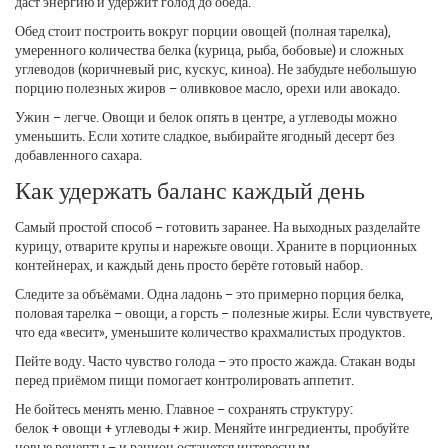
даст энергию и удержит голод до обеда.
Обед стоит построить вокруг порции овощей (полная тарелка),
умеренного количества белка (курица, рыба, бобовые) и сложных
углеводов (коричневый рис, кускус, киноа). Не забудьте небольшую
порцию полезных жиров – оливковое масло, орехи или авокадо.
Ужин – легче. Овощи и белок опять в центре, а углеводы можно
уменьшить. Если хотите сладкое, выбирайте ягодный десерт без
добавленного сахара.
Как удержать баланс каждый день
Самый простой способ – готовить заранее. На выходных разделайте
курицу, отварите крупы и нарежьте овощи. Храните в порционных
контейнерах, и каждый день просто берёте готовый набор.
Следите за объёмами. Одна ладонь – это примерно порция белка,
половая тарелка – овощи, а горсть – полезные жиры. Если чувствуете,
что еда «весит», уменьшите количество крахмалистых продуктов.
Пейте воду. Часто чувство голода – это просто жажда. Стакан воды
перед приёмом пищи помогает контролировать аппетит.
Не бойтесь менять меню. Главное – сохранять структуру:
белок + овощи + углеводы + жир. Меняйте ингредиенты, пробуйте
новые рецепты – и рацион останется интересным.