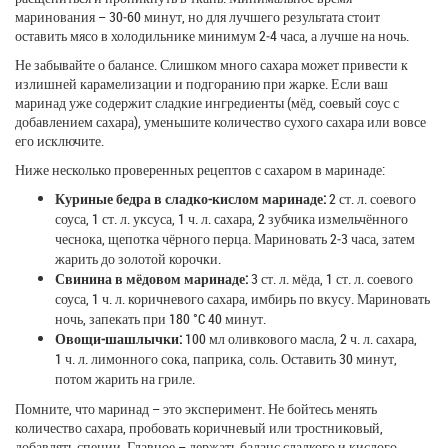
маринования – 30‑60 минут, но для лучшего результата стоит
оставить мясо в холодильнике минимум 2‑4 часа, а лучше на ночь.
Не забывайте о балансе. Слишком много сахара может привести к
излишней карамелизации и подгоранию при жарке. Если ваш
маринад уже содержит сладкие ингредиенты (мёд, соевый соус с
добавлением сахара), уменьшите количество сухого сахара или вовсе
его исключите.
Ниже несколько проверенных рецептов с сахаром в маринаде:
Куриные бедра в сладко‑кислом маринаде:
2 ст. л. соевого
соуса, 1 ст. л. уксуса, 1 ч. л. сахара, 2 зубчика измельчённого
чеснока, щепотка чёрного перца. Мариновать 2‑3 часа, затем
жарить до золотой корочки.
Свинина в мёдовом маринаде:
3 ст. л. мёда, 1 ст. л. соевого
соуса, 1 ч. л. коричневого сахара, имбирь по вкусу. Мариновать
ночь, запекать при 180 °C 40 минут.
Овощи‑шашлычки:
100 мл оливкового масла, 2 ч. л. сахара,
1 ч. л. лимонного сока, паприка, соль. Оставить 30 минут,
потом жарить на гриле.
Помните, что маринад – это эксперимент. Не бойтесь менять
количество сахара, пробовать коричневый или тростниковый,
добавлять специи. Главное – держать баланс сладкого и кислого,