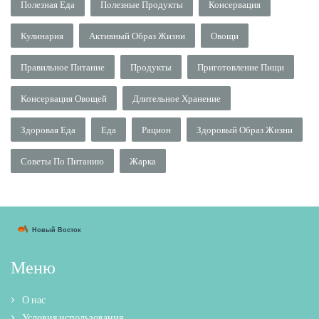
Полезная Еда
Полезные Продукты
Консервация
Кулинария
Активный Образ Жизни
Овощи
Правильное Питание
Продукты
Приготовление Пищи
Консервация Овощей
Длительное Хранение
Здоровая Еда
Еда
Рацион
Здоровый Образ Жизни
Советы По Питанию
Жарка
Меню
О нас
Условия использования