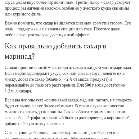
соуса, делая вкус более гармоничным. Третий плюс – сахар ускоряет
процесс размягчения волокон, особенно у жесткого куска свинины
или куриного филе.
Важно помнить, что сахар не является главным ароматизатором. Его
роль – поддержка, а не замена специй или трав. Поэтому даже
небольшая щепотка уже даст нужный эффект.
Как правильно добавить сахар в
маринад?
Самый простой способ – растворить сахар в жидкой части маринада.
Если маринад содержит уксус, сок или соевый соус, налейте их в
миску, добавьте сахар (обычно 1–2 % от массы продукта) и
перемешайте до полного растворения. Для 500 г мяса достаточно
1‑2 ч. л. сахара.
Если вы используете коричневый сахар, мёд или патоку, их сладость
будет сильнее, а вкус более «тёмным». В таком случае количество
можно сократить до половины. Также обратите внимание на тип
сахара: белый‑рафинированный быстро растворяется, а коричневый
добавит лёгкую нотку карамели.
Сахар лучше добавлять в начале маринования, чтобы он успел
расщепиться и проникнуть в ткань. Минимальное время