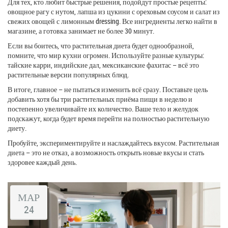
Для тех, кто любит быстрые решения, подойдут простые рецепты:
овощное рагу с нутом, лапша из цукини с ореховым соусом и салат из
свежих овощей с лимонным dressing. Все ингредиенты легко найти в
магазине, а готовка занимает не более 30 минут.
Если вы боитесь, что растительная диета будет однообразной,
помните, что мир кухни огромен. Используйте разные культуры:
тайские карри, индийские дал, мексиканские фахитас – всё это
растительные версии популярных блюд.
В итоге, главное – не пытаться изменить всё сразу. Поставьте цель
добавить хотя бы три растительных приёма пищи в неделю и
постепенно увеличивайте их количество. Ваше тело и желудок
подскажут, когда будет время перейти на полностью растительную
диету.
Пробуйте, экспериментируйте и наслаждайтесь вкусом. Растительная
диета – это не отказ, а возможность открыть новые вкусы и стать
здоровее каждый день.
МАР
24