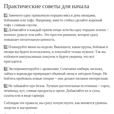
Практические советы для начала
1️⃣ Замените одну привычную порцию мяса в день овощами,
бобовыми или тофу. Например, вместо стейка сделайте жареный
тофу с соевым соусом.
2️⃣ Добавляйте в каждый прием пищи хотя бы одну порцию зелени –
шпинат, руколу или кейл. Это простое решение, которое сразу
повышает питательную ценность.
3️⃣ Планируйте меню на неделю. Выпишите, какие крупы, бобовые и
овощи вы будете использовать, и покупайте только нужное. Так вы
избежите импульсивных покупок и будете уверены, что всё
пригодится.
4️⃣ Экспериментируйте с ароматами. Сочетание имбиря, чеснока,
лайма и кориандра превращает обычный овощ в звёздное блюдо. Не
бойтесь пробовать новые специи – они делают питание интересным.
5️⃣ Не забывайте про белок. Лучшие растительные источники – горох,
чечевица, нут, соевые продукты и орехи. Добавляйте их в супы,
салаты или в виде гарнира.
Соблюдая эти правила, вы сразу почувствуете, как меняется уровень
энергии и настроение.