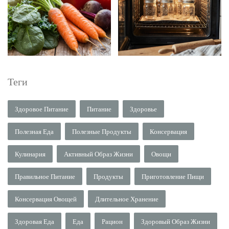
Теги
Здоровое Питание
Питание
Здоровье
Полезная Еда
Полезные Продукты
Консервация
Кулинария
Активный Образ Жизни
Овощи
Правильное Питание
Продукты
Приготовление Пищи
Консервация Овощей
Длительное Хранение
Здоровая Еда
Еда
Рацион
Здоровый Образ Жизни