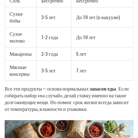
Соль
Бессрочно
Бессрочно
Сухие
3-5 лет
До 10 лет (в вакууме)
бобы
Сухое
1-2 года
До 10 лет
молоко
Макароны
2-3 года
5 лет
Мясные
3-5 лет
7 лет
консервы
Все эти продукты — основа нормальных
запасов еды
. Если
собирать набор «на случай», делай ставку именно на такие
долгоживущие вещи. Но помни: срок жизни всегда зависит
от температуры, влажности и упаковки.