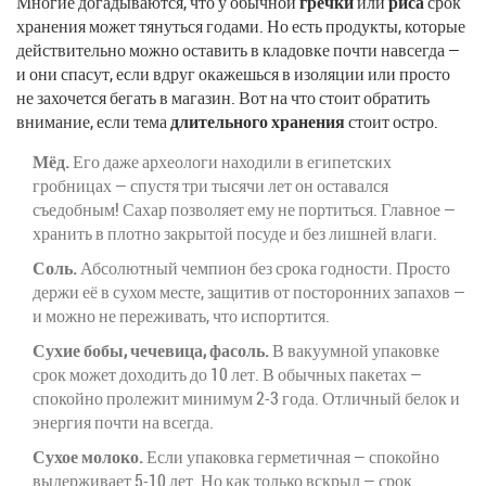
Многие догадываются, что у обычной
гречки
или
риса
срок
хранения может тянуться годами. Но есть продукты, которые
действительно можно оставить в кладовке почти навсегда —
и они спасут, если вдруг окажешься в изоляции или просто
не захочется бегать в магазин. Вот на что стоит обратить
внимание, если тема
длительного хранения
стоит остро.
Мёд.
Его даже археологи находили в египетских
гробницах — спустя три тысячи лет он оставался
съедобным! Сахар позволяет ему не портиться. Главное —
хранить в плотно закрытой посуде и без лишней влаги.
Соль.
Абсолютный чемпион без срока годности. Просто
держи её в сухом месте, защитив от посторонних запахов —
и можно не переживать, что испортится.
Сухие бобы, чечевица, фасоль.
В вакуумной упаковке
срок может доходить до 10 лет. В обычных пакетах —
спокойно пролежит минимум 2-3 года. Отличный белок и
энергия почти на всегда.
Сухое молоко.
Если упаковка герметичная — спокойно
выдерживает 5-10 лет. Но как только вскрыл — срок