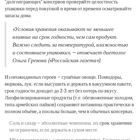
"долгоиграющих" консервов проверяйте целостность
упаковки перед покупкой и время от времени осматривайте
запасы дома.
«Условия хранения оказывают не меньшее
влияние на срок годности, чем сам продукт.
Важно следить за температурой, влажностью
и состоянием упаковки», — отмечает диетолог
Ольга Грекова («Российская газета»).
Из неожиданных героев — сушёные овощи. Помидоры,
морковь, лук: если высушить и держать в вакуумном пакете,
срок годности доходит до 2-3 лет без потерь по вкусу.
Лиофилизированные продукты (т.е. обезвоженные холодом,
типа армейских пайков) сохраняют витамины практически в
полном объёме, а поользы больше, чем в обычных консервах.
Соль и сахар — абсолютные чемпионы: их
срок хранения
не ограничен, если держать в сухом месте.
Мёд хранится годы, а иногда и десятилетия. Главное — не