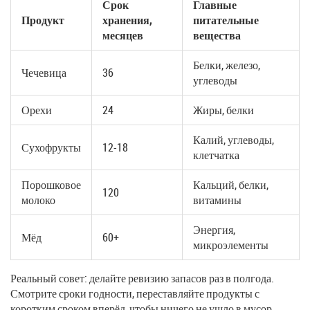
Срок
Главные
Продукт
хранения,
питательные
месяцев
вещества
Белки, железо,
Чечевица
36
углеводы
Орехи
24
Жиры, белки
Калий, углеводы,
Сухофрукты
12-18
клетчатка
Порошковое
Кальций, белки,
120
молоко
витамины
Энергия,
Мёд
60+
микроэлементы
Реальный совет: делайте ревизию запасов раз в полгода.
Смотрите сроки годности, переставляйте продукты с
коротким сроком вперёд, чтобы ничего не ушло в мусор.