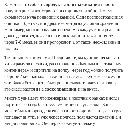
Кажется, что собрать
продукты для выживания
просто:
накупил риса и консервов — и сидишь спокойно. Но тут
скрывается куча подводных камней. Одна распространённая
ошибка — брать всё подряд, не смотря на условия хранения.
Например, многие закупают орехи — в вакууме они реально
долго держатся, но если пакет вскрыт или лежит в тепле,
через 7-8 месяцев они прогоркают. Вот такой неожиданный
подвох.
Точно так же с крупами. Представьте, вы купили несколько
килограммов овсянки, рассыпали по обычным пластиковым
контейнерам и спрятали на полку. Через год можно получить
сюрприз: мучная моль и жирный налёт, а вкус уже совсем не
тот. Злаки без защиты быстро впитывают влагу и запахи, а
это сказывается и на
сроке хранения
, и на вкусе.
Многих удивляет, что
консервы
в жестяных банках иногда
портятся гораздо быстрее, чем пишут на упаковке. Банка
может быть повреждена ещё на производстве — тогда воздух
попадает внутрь и уже через полгода появляется ржавчина и
неприятный запах. Эксперты советуют: даже у