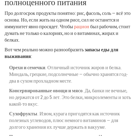
полноценного питания
Про долгосрок продукты понятно: рис, фасоль, соль — всё это
основа. Но, если жить на одном рисе, сил не останется и
иммунитет явно просядет. Чтобы
рацион
был рабочим, стоит
думать не только о калориях, но и о витаминах, жирах и
белках.
Вот чем реально можно разнообразить
запасы еды для
выживания
:
Орехи и семечки
. Отличный источник жиров и белка.
Миндаль, грецкие, подсолнечные — обычно хранятся год-
два в сухом прохладном месте.
Консервированные овощи и мясо
. Да, банки не вечные,
но держатся от 2 до 5 лет. Это белки, микроэлементы и хоть
какой-то вкус.
Сухофрукты
. Изюм, курага пригодятся как источник
полезных углеводов, плюс немного витаминов — для
долгого хранения их лучше держать в вакууме.