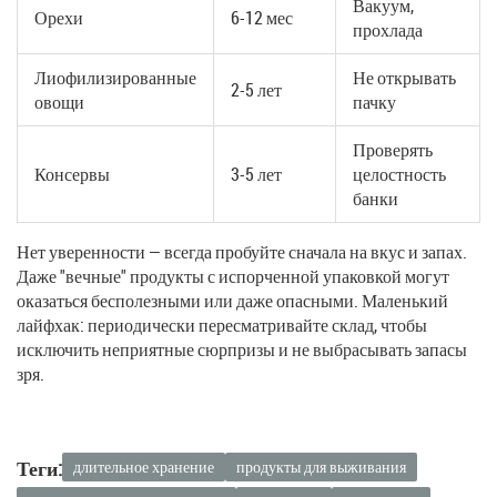
Вакуум,
Орехи
6-12 мес
прохлада
Лиофилизированные
Не открывать
2-5 лет
овощи
пачку
Проверять
Консервы
3-5 лет
целостность
банки
Нет уверенности — всегда пробуйте сначала на вкус и запах.
Даже "вечные" продукты с испорченной упаковкой могут
оказаться бесполезными или даже опасными. Маленький
лайфхак: периодически пересматривайте склад, чтобы
исключить неприятные сюрпризы и не выбрасывать запасы
зря.
Теги:
длительное хранение
продукты для выживания