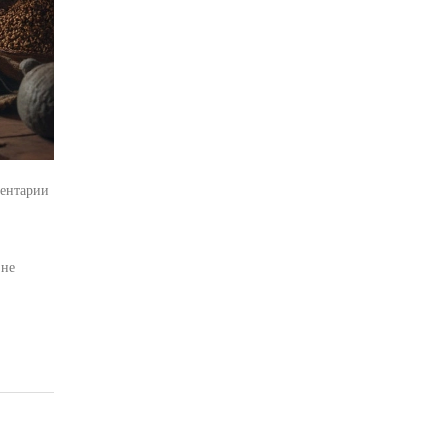
ентарии
 не