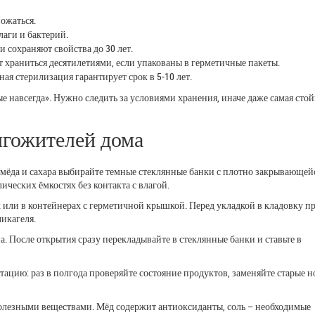
ножаться.
лаги и бактерий.
 сохраняют свойства до 30 лет.
т храниться десятилетиями, если упакованы в герметичные пакеты.
ая стерилизация гарантирует срок в 5‑10 лет.
е навсегда». Нужно следить за условиями хранения, иначе даже самая стой
лгожителей дома
я мёда и сахара выбирайте темные стеклянные банки с плотно закрывающей
ческих ёмкостях без контакта с влагой.
 или в контейнерах с герметичной крышкой. Перед укладкой в кладовку пр
ликагеля.
. После открытия сразу перекладывайте в стеклянные банки и ставьте в
отацию: раз в полгода проверяйте состояние продуктов, заменяйте старые 
олезными веществами. Мёд содержит антиоксиданты, соль – необходимые