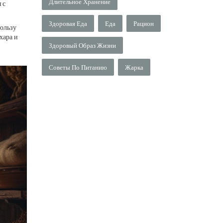
Длительное Хранение
 с
Здоровая Еда
Еда
Рацион
пользу
хара и
Здоровый Образ Жизни
Советы По Питанию
Жарка