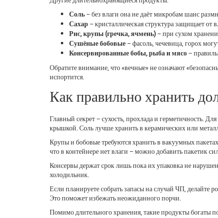
Соль
– без влаги она не даёт микробам шанс разм
Сахар
– кристаллическая структура защищает от в
Рис, крупы (гречка, ячмень)
– при сухом хранении
Сушёные бобовые
– фасоль, чечевица, горох могу
Консервированные бобы, рыба и мясо
– правильн
Обратите внимание, что «вечные» не означают «безопасны
испортится.
Как правильно хранить до
Главный секрет – сухость, прохлада и герметичность. Дл
крышкой. Соль лучше хранить в керамических или металли
Крупы и бобовые требуются хранить в вакуумных пакетах
что в контейнере нет влаги – можно добавить пакетик си
Консервы держат срок лишь пока их упаковка не нарушена
холодильник.
Если планируете собрать запасы на случай ЧП, делайте р
Это поможет избежать неожиданного порчи.
Помимо длительного хранения, такие продукты богаты п