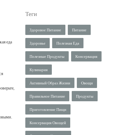
Теги
Здоровое Питание
Питание
кая еда
Здоровье
Полезная Еда
Полезные Продукты
Консервация
Кулинария
ся
Активный Образ Жизни
Овощи
оверьте,
Правильное Питание
Продукты
Приготовление Пищи
новыми.
Консервация Овощей