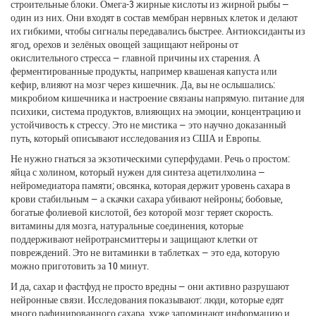
строительные блоки. Омега-3 жирные кислоты из жирной рыбы —
один из них. Они входят в состав мембран нервных клеток и делают
их гибкими, чтобы сигналы передавались быстрее. Антиоксиданты из
ягод, орехов и зелёных овощей защищают нейроны от
окислительного стресса — главной причины их старения. А
ферментированные продукты, например квашеная капуста или
кефир, влияют на мозг через кишечник. Да, вы не ослышались:
микробиом кишечника и настроение связаны напрямую.
питание для
психики
,
система продуктов, влияющих на эмоции, концентрацию и
устойчивость к стрессу
.
Это не мистика — это научно доказанный
путь, который описывают исследования из США и Европы.
Не нужно гнаться за экзотическими суперфудами. Речь о простом:
яйца с холином, который нужен для синтеза ацетилхолина —
нейромедиатора памяти; овсянка, которая держит уровень сахара в
крови стабильным — а скачки сахара убивают нейроны; бобовые,
богатые фолиевой кислотой, без которой мозг теряет скорость.
витамины для мозга
,
натуральные соединения, которые
поддерживают нейротрансмиттеры и защищают клетки от
повреждений
.
Это не витаминки в таблетках — это еда, которую
можно приготовить за 10 минут.
И да, сахар и фастфуд не просто вредны — они активно разрушают
нейронные связи. Исследования показывают: люди, которые едят
много рафинированного сахара, хуже запоминают информацию и