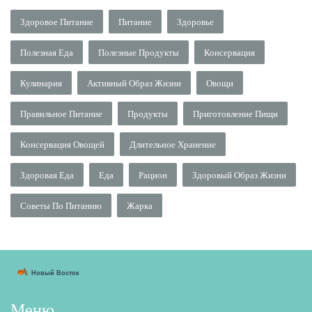
Здоровое Питание
Питание
Здоровье
Полезная Еда
Полезные Продукты
Консервация
Кулинария
Активный Образ Жизни
Овощи
Правильное Питание
Продукты
Приготовление Пищи
Консервация Овощей
Длительное Хранение
Здоровая Еда
Еда
Рацион
Здоровый Образ Жизни
Советы По Питанию
Жарка
Меню