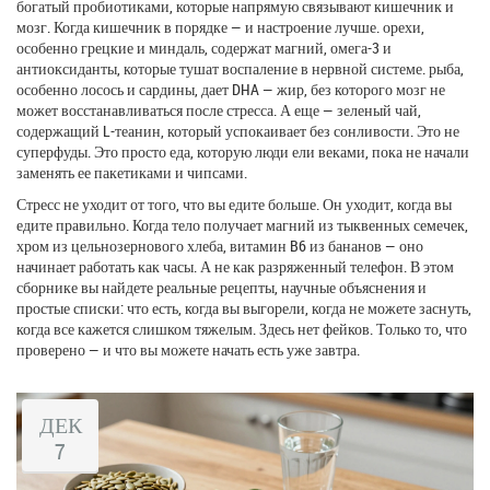
богатый пробиотиками, которые напрямую связывают кишечник и
мозг
. Когда кишечник в порядке — и настроение лучше.
орехи
,
особенно грецкие и миндаль, содержат магний, омега-3 и
антиоксиданты, которые тушат воспаление в нервной системе
.
рыба
,
особенно лосось и сардины, дает DHA — жир, без которого мозг не
может восстанавливаться после стресса
. А еще —
зеленый чай
,
содержащий L-теанин, который успокаивает без сонливости
. Это не
суперфуды. Это просто еда, которую люди ели веками, пока не начали
заменять ее пакетиками и чипсами.
Стресс не уходит от того, что вы едите больше. Он уходит, когда вы
едите правильно. Когда тело получает магний из тыквенных семечек,
хром из цельнозернового хлеба, витамин B6 из бананов — оно
начинает работать как часы. А не как разряженный телефон. В этом
сборнике вы найдете реальные рецепты, научные объяснения и
простые списки: что есть, когда вы выгорели, когда не можете заснуть,
когда все кажется слишком тяжелым. Здесь нет фейков. Только то, что
проверено — и что вы можете начать есть уже завтра.
ДЕК
7