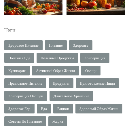
Теги
Здоровое Питание
Питание
Здоровье
Полезная Еда
Полезные Продукты
Консервация
Кулинария
Активный Образ Жизни
Овощи
Правильное Питание
Продукты
Приготовление Пищи
Консервация Овощей
Длительное Хранение
Здоровая Еда
Еда
Рацион
Здоровый Образ Жизни
Советы По Питанию
Жарка