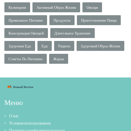
Кулинария
Активный Образ Жизни
Овощи
Правильное Питание
Продукты
Приготовление Пищи
Консервация Овощей
Длительное Хранение
Здоровая Еда
Еда
Рацион
Здоровый Образ Жизни
Советы По Питанию
Жарка
Меню
О нас
Условия использования
Политика конфиденциальности