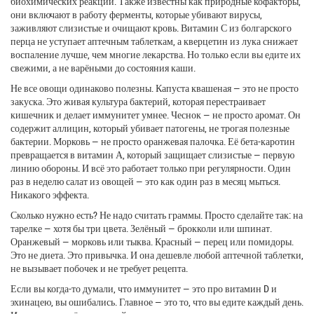
биохимических реакций
. Также известны как
природные кофакторы
,
они
включают в работу ферменты, которые убивают вирусы,
заживляют слизистые и очищают кровь. Витамин С из болгарского
перца не уступает аптечным таблеткам, а кверцетин из лука снижает
воспаление лучше, чем многие лекарства. Но только если вы едите их
свежими, а не варёными до состояния каши.
Не все овощи одинаково полезны. Капуста квашеная — это не просто
закуска. Это живая культура бактерий, которая перестраивает
кишечник и делает иммунитет умнее. Чеснок — не просто аромат. Он
содержит аллицин, который убивает патогены, не трогая полезные
бактерии. Морковь — не просто оранжевая палочка. Её бета-каротин
превращается в витамин А, который защищает слизистые — первую
линию обороны. И всё это работает только при регулярности. Один
раз в неделю салат из овощей — это как один раз в месяц мыться.
Никакого эффекта.
Сколько нужно есть? Не надо считать граммы. Просто сделайте так: на
тарелке — хотя бы три цвета. Зелёный — брокколи или шпинат.
Оранжевый — морковь или тыква. Красный — перец или помидоры.
Это не диета. Это привычка. И она дешевле любой аптечной таблетки,
не вызывает побочек и не требует рецепта.
Если вы когда-то думали, что иммунитет — это про витамин D и
эхинацею, вы ошибались. Главное — это то, что вы едите каждый день.