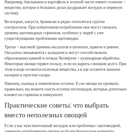
Например, баклажаны и картофель в зеленой части имеют соланин –
вещество, которое в больших дозах раздражает желудок и нервную
систему.
Во-вторых, капуста, брокколи и редис относятся к группе
гоитрогенов. При избыточном потреблении они могут снижать
уровень щитовидных гормонов, особенно у людей с уже
существующими проблемами щитовидки.
Третье – высокий уровень оксалатов в шпинате, щавеле и ревене.
Оксалаты связываются с кальцием и могут способствовать
образованию камней в почках.Четвёртое – кулинарная обработка.
Некоторые овощи теряют пользу, если их варить слишком долго. При
этом в воде остаются полезные вещества, а в еде остаются лишние
калории и простые сахара.
Наконец, пыльца и химические остатки. Если овощи не промыть
правильно, вы можете съесть остатки пестицидов, которые длительно
влияют на гормоны и иммунитет.
Практические советы: что выбрать
вместо неполезных овощей
Если у вас чувствительный желудок или проблемы с щитовидкой,
замените «проблемные» овощи на более безопасные варианты.