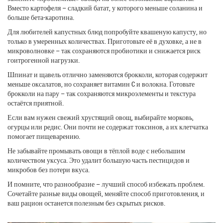
Вместо картофеля – сладкий батат, у которого меньше соланина и
больше бета-каротина.
Для любителей капустных блюд попробуйте квашеную капусту, но
только в умеренных количествах. Приготовьте её в духовке, а не в
микроволновке – так сохраняются пробиотики и снижается риск
гоитрогенной нагрузки.
Шпинат и щавель отлично заменяются брокколи, которая содержит
меньше оксалатов, но сохраняет витамин C и волокна. Готовьте
брокколи на пару – так сохраняются микроэлементы и текстура
остаётся приятной.
Если вам нужен свежий хрустящий овощ, выбирайте морковь,
огурцы или редис. Они почти не содержат токсинов, а их клетчатка
помогает пищеварению.
Не забывайте промывать овощи в тёплой воде с небольшим
количеством уксуса. Это удалит большую часть пестицидов и
микробов без потери вкуса.
И помните, что разнообразие – лучший способ избежать проблем.
Сочетайте разные виды овощей, меняйте способ приготовления, и
ваш рацион останется полезным без скрытых рисков.