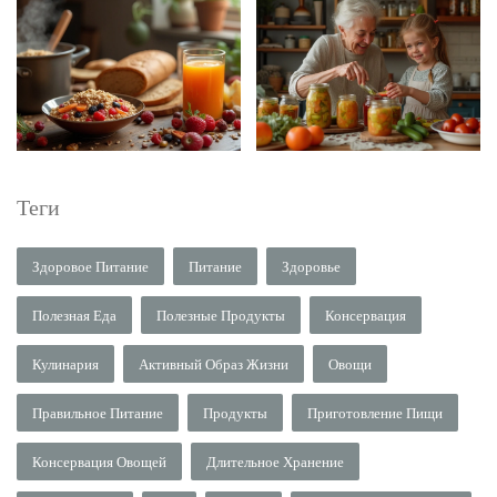
Теги
Здоровое Питание
Питание
Здоровье
Полезная Еда
Полезные Продукты
Консервация
Кулинария
Активный Образ Жизни
Овощи
Правильное Питание
Продукты
Приготовление Пищи
Консервация Овощей
Длительное Хранение