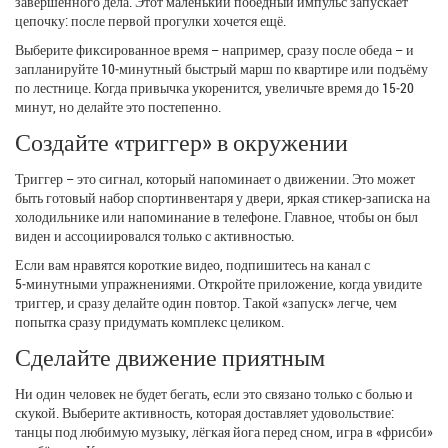
завершённого дела. Этот маленький победный импульс запускает
цепочку: после первой прогулки хочется ещё.
Выберите фиксированное время – например, сразу после обеда – и
запланируйте 10‑минутный быстрый марш по квартире или подъёму
по лестнице. Когда привычка укоренится, увеличьте время до 15‑20
минут, но делайте это постепенно.
Создайте «триггер» в окружении
Триггер – это сигнал, который напоминает о движении. Это может
быть готовый набор спортинвентаря у двери, яркая стикер‑записка на
холодильнике или напоминание в телефоне. Главное, чтобы он был
виден и ассоциировался только с активностью.
Если вам нравятся короткие видео, подпишитесь на канал с
5‑минутными упражнениями. Откройте приложение, когда увидите
триггер, и сразу делайте один повтор. Такой «запуск» легче, чем
попытка сразу придумать комплекс целиком.
Сделайте движение приятным
Ни один человек не будет бегать, если это связано только с болью и
скукой. Выберите активность, которая доставляет удовольствие:
танцы под любимую музыку, лёгкая йога перед сном, игра в «фрисби»