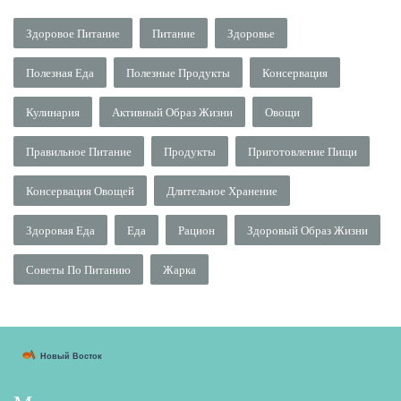
Здоровое Питание
Питание
Здоровье
Полезная Еда
Полезные Продукты
Консервация
Кулинария
Активный Образ Жизни
Овощи
Правильное Питание
Продукты
Приготовление Пищи
Консервация Овощей
Длительное Хранение
Здоровая Еда
Еда
Рацион
Здоровый Образ Жизни
Советы По Питанию
Жарка