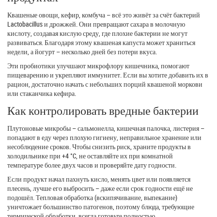
Квашеные овощи, кефир, комбуча – всё это живёт за счёт бактерий
Lactobacillus и дрожжей. Они превращают сахара в молочную
кислоту, создавая кислую среду, где плохие бактерии не могут
развиваться. Благодаря этому квашеная капуста может храниться
недели, а йогурт – несколько дней без потери вкуса.
Эти пробиотики улучшают микрофлору кишечника, помогают
пищеварению и укрепляют иммунитет. Если вы хотите добавить их в
рацион, достаточно начать с небольших порций квашеной моркови
или стаканчика кефира.
Как контролировать вредные бактерии
Плутоновые микробы – сальмонелла, кишечная палочка, листерия –
попадают в еду через плохую гигиену, неправильное хранение или
несоблюдение сроков. Чтобы снизить риск, храните продукты в
холодильнике при +4 °C, не оставляйте их при комнатной
температуре более двух часов и проверяйте дату годности.
Если продукт начал пахнуть кисло, менять цвет или появляется
плесень, лучше его выбросить – даже если срок годности ещё не
подошёл. Тепловая обработка (вскипячивание, выпекание)
уничтожает большинство патогенов, поэтому блюда, требующие
термической обработки, всегда готовьте полностью.