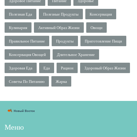
Здоровое Питание
Питание
Здоровье
Полезная Еда
Полезные Продукты
Консервация
Кулинария
Активный Образ Жизни
Овощи
Правильное Питание
Продукты
Приготовление Пищи
Консервация Овощей
Длительное Хранение
Здоровая Еда
Еда
Рацион
Здоровый Образ Жизни
Советы По Питанию
Жарка
Меню