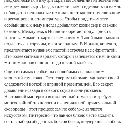
же кремовый сыр. Для достижения такой идеальности важно
соблюдать специальные техники: постоянное помешивание
и регулирование температуры. Чтобы придать омлету
особый шик, к нему иногда добавляют козий сыр и свежий
базилик. Между тем, в Испании обретает популярность
тортилья – омлет с картофелем и луком. Такой омлет можно
подавать как горячим, так и холодным. В Италии, конечно,
предпочитают кушанья с пастой встречая нас с фриттатой.
Это более сытный вариант, который запекается с начинками
– от помидоров и шпината до пряной колбасы.
Один из самых необычных и любимых вариантов –
японский тамагояки. Этот свернутый омлет удивляет своей
сладковатой ноткой и игривой презентацией. Его секрет –
добавление сахара и соевого соуса в яичную смесь.
Настоящий мастерски выполненный тамагояки требует
многослойной технологии и специальной прямоугольной
сковороды – этот процесс сам по себе уже является
искусством. Интересно, что данное блюдо часто входит в
состав набора обеденных боксов бенто, подчеркивая любовь