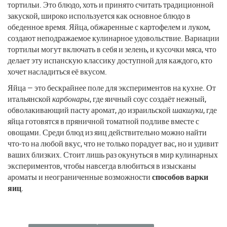
тортильи. Это блюдо, хоть и принято считать традиционной
закуской, широко используется как основное блюдо в
обеденное время. Яйца, обжаренные с картофелем и луком,
создают неподражаемое кулинарное удовольствие. Вариации
тортильи могут включать в себя и зелень, и кусочки мяса, что
делает эту испанскую классику доступной для каждого, кто
хочет насладиться её вкусом.
Яйца — это бескрайнее поле для экспериментов на кухне. От
итальянской
карбонары
, где яичный соус создаёт нежный,
обволакивающий пасту аромат, до израильской
шакшуки
, где
яйца готовятся в пряничной томатной подливе вместе с
овощами. Среди блюд из яиц действительно можно найти
что-то на любой вкус, что не только порадует вас, но и удивит
ваших близких. Стоит лишь раз окунуться в мир кулинарных
экспериментов, чтобы навсегда влюбиться в изысканы
ароматы и неограниченные возможности
способов варки
яиц
.