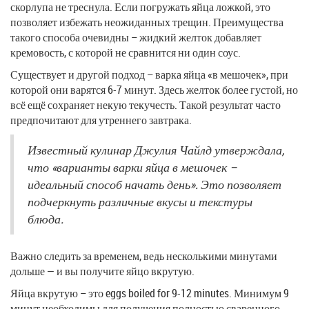
скорлупа не треснула. Если погружать яйца ложкой, это
позволяет избежать неожиданных трещин. Преимущества
такого способа очевидны – жидкий желток добавляет
кремовость, с которой не сравнится ни один соус.
Существует и другой подход – варка яйца «в мешочек», при
которой они варятся 6-7 минут. Здесь желток более густой, но
всё ещё сохраняет некую текучесть. Такой результат часто
предпочитают для утреннего завтрака.
Известный кулинар Джулия Чайлд утверждала,
что «варианты варки яйца в мешочек –
идеальный способ начать день». Это позволяет
подчеркнуть различные вкусы и текстуры
блюда.
Важно следить за временем, ведь несколькими минутами
дольше — и вы получите яйцо вкрутую.
Яйца вкрутую – это eggs boiled for 9-12 minutes. Минимум 9
минут необходимы для получения полностью сваренного