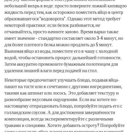
небольшой вихрь в воде: просто поверните ложкой кипящую
жидкость перед тем, как осторожно поместить яйцо в центр
образовавшегося "водоворота". Однако этот метод требует
некоторой практики: если белок разбивается, не
отчаивайтесь, просто начните заново. Время варки также
имеет значение - стандартно составляет около 3-4 минут, но
для более плотного белка можно продлить до 5 минут.
Вынимая яйцо из воды, поместите его в чашу с холодной
водой, чтобы остановить процесс дальнейшей готовности.
Затем аккуратно промокните бумажным полотенцем для
удаления лишней влаги перед подачей на стол.
Некоторые предпочитают улучшать блюдо, подавая яйца-
пашот на тосте или в сочетании с другими ингредиентами,
такими как шпинат или лосось. Это добавляет текстуру и
разнообразие вкусовым ощущениям. Если вы хотите по-
настоящему отпраздновать блюдо, попробуйте подать его с
голландским соусом. А для достижения завершённости
композиции, всегда экспериментируйте с различными
травами и специями. Хотите добавить остроту? Попробуйте
слегка посыпать яйцо-пашот чили порошком или паприкой