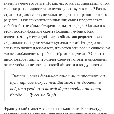
знаем и умеем готовить. Но как часто мы задумываемся о том,
сколько разновидностей омлетов существует в мире? Разные
страны создают свои уникальные версии из традиционного
рецепта. В классическом понимании омлет представляет
собой взбитые яйца, обжаренные на сковороде. Однако и в
этой простой формуле скрыта большая глубина. Как
изменится вкус, если добавить к яйцам
ингредиенты
как
сыр, овощи или даже мелкие кусочки мяса? Неправда ли,
апетитно звучит идея омлета, приготовленного на сливочном
масле с добавлением грибов и тёртого пармезана? Советы
шеф-поваров гласят, что омлет следует готовить на среднем
огне, чтобы он не потерял своей лёгкости и воздушности.
"Омлет – это идеальное сочетание простоты и
кулинарного искусства. Вы можете добавить
всё, что угодно, и каждый раз создавать новое
блюдо." – Джеймс Бирд
Французский омлет – эталон изысканности. Его текстура
гладкая, нежная, а внутри скрывается начинка из зелени или