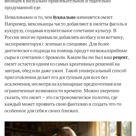
японцев к визуально привлекательной и тщательно
продуманной еде.
Немаловажно и то, чем
буквально
начиняется омлет.
Например, мексиканцы часто добавляют в омлеты фасоль и
кукурузу, создавая изумительное сочетание культур. В
России многие привыкли добавлять колбасу или ветчину,
экспериментируя с зеленью и специями. Для более
диетического подхода на помощь придут низкокалорийные
сыры в сочетании с брокколи. Каким бы ни был ваш
рецепт
,
омлет остается одним из самых креативных решений на
завтрак, обед или даже ужин. Такой универсальный способ
приготовления делает его доступным для всех без
исключения, несмотря на кулинарные предпочтения или
ограниченные возможности времени. Можно уверенно
сказать, что омлет – это гастрономическое полотно, где
каждый может проявить свою фантазию и создать что-то
особенное для себя и своих близких.