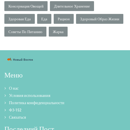
Консервация Овощей
Длительное Хранение
Здоровая Еда
Еда
Рацион
Здоровый Образ Жизни
Советы По Питанию
Жарка
Меню
О нас
Условия использования
Политика конфиденциальности
ФЗ-152
Связаться
Последний Пост