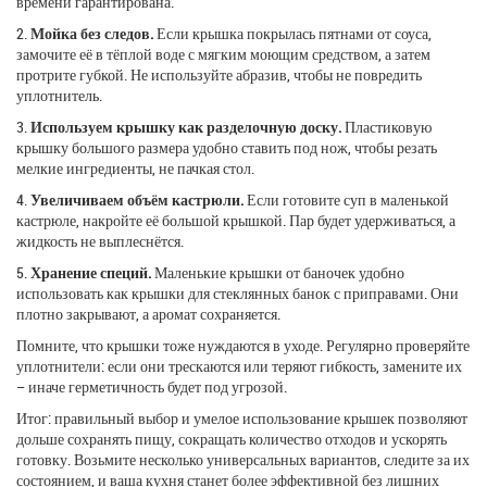
времени гарантирована.
2.
Мойка без следов.
Если крышка покрылась пятнами от соуса,
замочите её в тёплой воде с мягким моющим средством, а затем
протрите губкой. Не используйте абразив, чтобы не повредить
уплотнитель.
3.
Используем крышку как разделочную доску.
Пластиковую
крышку большого размера удобно ставить под нож, чтобы резать
мелкие ингредиенты, не пачкая стол.
4.
Увеличиваем объём кастрюли.
Если готовите суп в маленькой
кастрюле, накройте её большой крышкой. Пар будет удерживаться, а
жидкость не выплеснётся.
5.
Хранение специй.
Маленькие крышки от баночек удобно
использовать как крышки для стеклянных банок с приправами. Они
плотно закрывают, а аромат сохраняется.
Помните, что крышки тоже нуждаются в уходе. Регулярно проверяйте
уплотнители: если они трескаются или теряют гибкость, замените их
– иначе герметичность будет под угрозой.
Итог: правильный выбор и умелое использование крышек позволяют
дольше сохранять пищу, сокращать количество отходов и ускорять
готовку. Возьмите несколько универсальных вариантов, следите за их
состоянием, и ваша кухня станет более эффективной без лишних