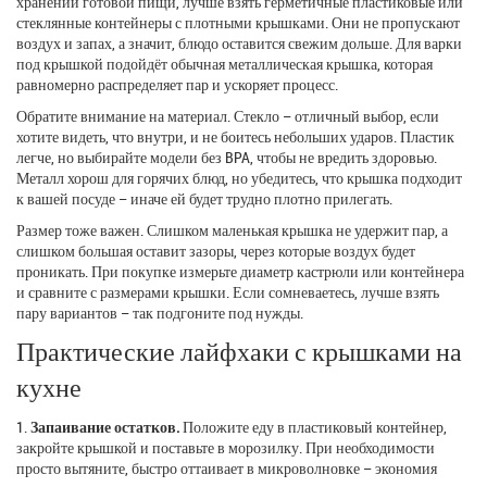
хранении готовой пищи, лучше взять герметичные пластиковые или
стеклянные контейнеры с плотными крышками. Они не пропускают
воздух и запах, а значит, блюдо оставится свежим дольше. Для варки
под крышкой подойдёт обычная металлическая крышка, которая
равномерно распределяет пар и ускоряет процесс.
Обратите внимание на материал. Стекло – отличный выбор, если
хотите видеть, что внутри, и не боитесь небольших ударов. Пластик
легче, но выбирайте модели без BPA, чтобы не вредить здоровью.
Металл хорош для горячих блюд, но убедитесь, что крышка подходит
к вашей посуде – иначе ей будет трудно плотно прилегать.
Размер тоже важен. Слишком маленькая крышка не удержит пар, а
слишком большая оставит зазоры, через которые воздух будет
проникать. При покупке измерьте диаметр кастрюли или контейнера
и сравните с размерами крышки. Если сомневаетесь, лучше взять
пару вариантов – так подгоните под нужды.
Практические лайфхаки с крышками на
кухне
1.
Запаивание остатков.
Положите еду в пластиковый контейнер,
закройте крышкой и поставьте в морозилку. При необходимости
просто вытяните, быстро оттаивает в микроволновке – экономия