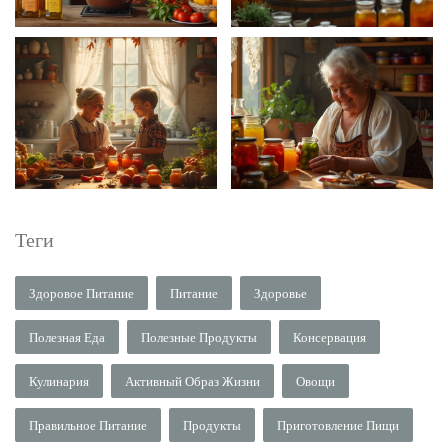
Теги
Здоровое Питание
Питание
Здоровье
Полезная Еда
Полезные Продукты
Консервация
Кулинария
Активный Образ Жизни
Овощи
Правильное Питание
Продукты
Приготовление Пищи