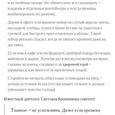
или печёные овощи. Не обязательно все смешивать —
кладешь в отдельные контейнеры и всегда можешь
комбинировать по-разному.
Держи в офисе или машине набор на случай аврала: орехи,
несладкие хлебцы, тунец в банке без масла, пакетики с
гречкой для быстрого приготовления и яблоко. Такой
набор реально спасает, когда не хватает времени даже на
доставку.
Если ешь в кафе или на фудкорте, выбирай блюда без кляра,
майонеза и жарки. Хотя бы раз в месяц посмотри на меню
глазами человека, следящего за
здоровой едой
—
удивишься, как много есть приличных опций.
Старайся не пичкать себя только углеводами на обед —
добавь источник белка (это насыщает сильнее и дольше
уменьшает чувство голода).
Известный диетолог Светлана Бронникова советует:
"Главное — не усложнять. Даже если времени