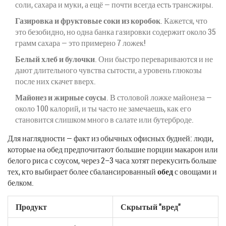
соли, сахара и муки, а ещё — почти всегда есть трансжиры.
Газировка и фруктовые соки из коробок
. Кажется, что
это безобидно, но одна банка газировки содержит около 35
грамм сахара — это примерно 7 ложек!
Белый хлеб и булочки
. Они быстро перевариваются и не
дают длительного чувства сытости, а уровень глюкозы
после них скачет вверх.
Майонез и жирные соусы
. В столовой ложке майонеза —
около 100 калорий, и ты часто не замечаешь, как его
становится слишком много в салате или бутерброде.
Для наглядности — факт из обычных офисных будней: люди,
которые на обед предпочитают большие порции макарон или
белого риса с соусом, через 2–3 часа хотят перекусить больше
тех, кто выбирает более сбалансированный
обед
с овощами и
белком.
Продукт
Скрытый "вред"