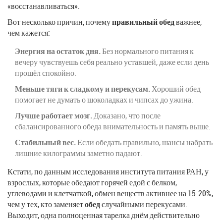
«восстанавливаться».
Вот несколько причин, почему
правильный обед
важнее,
чем кажется:
Энергия на остаток дня.
Без нормального питания к
вечеру чувствуешь себя реально уставшей, даже если день
прошёл спокойно.
Меньше тяги к сладкому и перекусам.
Хороший обед
помогает не думать о шоколадках и чипсах до ужина.
Лучше работает мозг.
Доказано, что после
сбалансированного обеда внимательность и память выше.
Стабильный вес.
Если обедать правильно, шансы набрать
лишние килограммы заметно падают.
Кстати, по данным исследования института питания РАН, у
взрослых, которые обедают горячей едой с белком,
углеводами и клетчаткой, обмен веществ активнее на 15-20%,
чем у тех, кто заменяет
обед
случайными перекусами.
Выходит, одна полноценная тарелка днём действительно