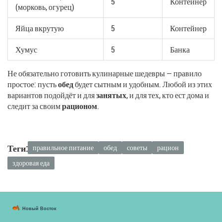
5
Контейнер
(морковь, огурец)
Яйца вкрутую
5
Контейнер
Хумус
5
Банка
Не обязательно готовить кулинарные шедевры — правило
простое: пусть
обед
будет сытным и удобным. Любой из этих
вариантов подойдёт и для
занятых
, и для тех, кто ест дома и
следит за своим
рационом
.
Теги:
правильное питание
обед
советы
рацион
здоровая еда