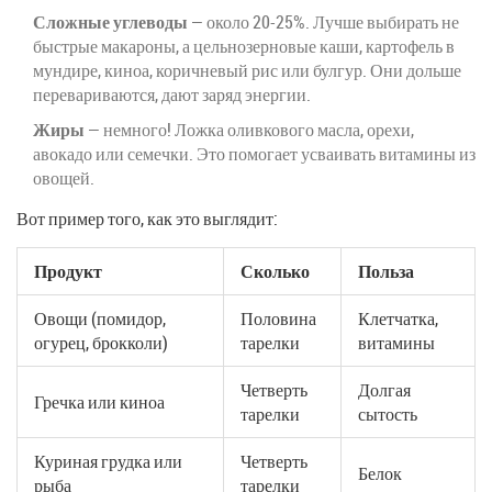
Сложные углеводы
— около 20-25%. Лучше выбирать не
быстрые макароны, а цельнозерновые каши, картофель в
мундире, киноа, коричневый рис или булгур. Они дольше
перевариваются, дают заряд энергии.
Жиры
— немного! Ложка оливкового масла, орехи,
авокадо или семечки. Это помогает усваивать витамины из
овощей.
Вот пример того, как это выглядит:
Продукт
Сколько
Польза
Овощи (помидор,
Половина
Клетчатка,
огурец, брокколи)
тарелки
витамины
Четверть
Долгая
Гречка или киноа
тарелки
сытость
Куриная грудка или
Четверть
Белок
рыба
тарелки