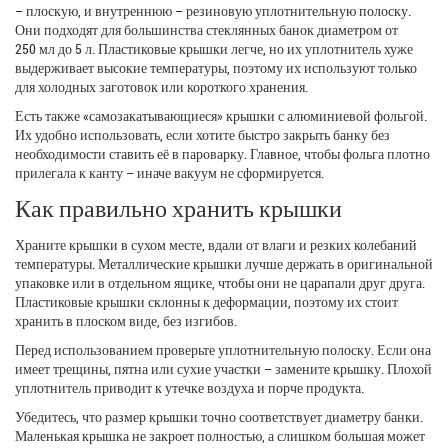
– плоскую, и внутреннюю – резиновую уплотнительную полоску.
Они подходят для большинства стеклянных банок диаметром от
250 мл до 5 л. Пластиковые крышки легче, но их уплотнитель хуже
выдерживает высокие температуры, поэтому их используют только
для холодных заготовок или короткого хранения.
Есть также «самозакатывающиеся» крышки с алюминиевой фольгой.
Их удобно использовать, если хотите быстро закрыть банку без
необходимости ставить её в пароварку. Главное, чтобы фольга плотно
прилегала к канту – иначе вакуум не сформируется.
Как правильно хранить крышки
Храните крышки в сухом месте, вдали от влаги и резких колебаний
температуры. Металлические крышки лучше держать в оригинальной
упаковке или в отдельном ящике, чтобы они не царапали друг друга.
Пластиковые крышки склонны к деформации, поэтому их стоит
хранить в плоском виде, без изгибов.
Перед использованием проверьте уплотнительную полоску. Если она
имеет трещины, пятна или сухие участки – замените крышку. Плохой
уплотнитель приводит к утечке воздуха и порче продукта.
Убедитесь, что размер крышки точно соответствует диаметру банки.
Маленькая крышка не закроет полностью, а слишком большая может