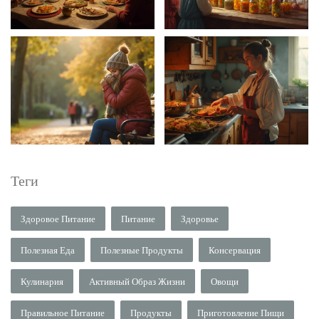
Теги
Здоровое Питание
Питание
Здоровье
Полезная Еда
Полезные Продукты
Консервация
Кулинария
Активный Образ Жизни
Овощи
Правильное Питание
Продукты
Приготовление Пищи