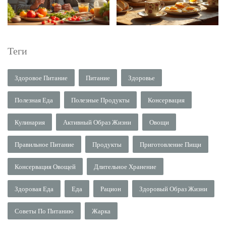
Теги
Здоровое Питание
Питание
Здоровье
Полезная Еда
Полезные Продукты
Консервация
Кулинария
Активный Образ Жизни
Овощи
Правильное Питание
Продукты
Приготовление Пищи
Консервация Овощей
Длительное Хранение
Здоровая Еда
Еда
Рацион
Здоровый Образ Жизни
Советы По Питанию
Жарка