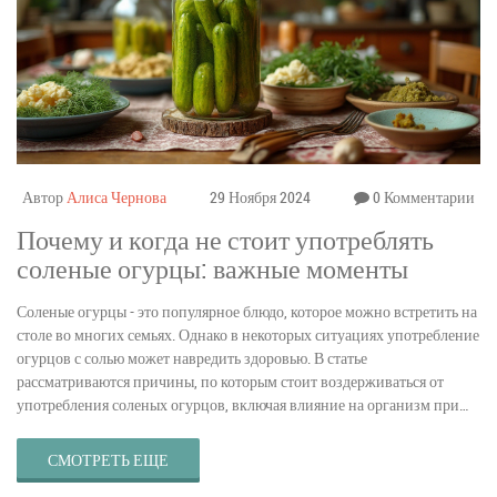
Автор
Алиса Чернова
29 Ноября 2024
0 Комментарии
Почему и когда не стоит употреблять
соленые огурцы: важные моменты
Соленые огурцы - это популярное блюдо, которое можно встретить на
столе во многих семьях. Однако в некоторых ситуациях употребление
огурцов с солью может навредить здоровью. В статье
рассматриваются причины, по которым стоит воздерживаться от
употребления соленых огурцов, включая влияние на организм при
определённых заболеваниях. Также приводятся советы по
правильному хранению и употреблению соленых огурцов. Узнайте,
СМОТРЕТЬ ЕЩЕ
как избежать негативных последствий и наслаждаться вкусом