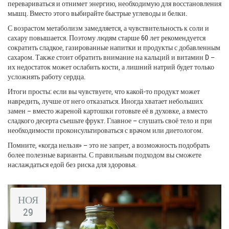
перевариваться и отнимет энергию, необходимую для восстановления
мышц. Вместо этого выбирайте быстрые углеводы и белки.
С возрастом метаболизм замедляется, а чувствительность к соли и
сахару повышается. Поэтому людям старше 60 лет рекомендуется
сократить сладкое, газированные напитки и продукты с добавленным
сахаром. Также стоит обратить внимание на кальций и витамин D –
их недостаток может ослабить кости, а лишний натрий будет только
усложнять работу сердца.
Итоги просты: если вы чувствуете, что какой‑то продукт может
навредить, лучше от него отказаться. Иногда хватает небольших
замен – вместо жареной картошки готовьте её в духовке, а вместо
сладкого десерта съешьте фрукт. Главное – слушать своё тело и при
необходимости проконсультироваться с врачом или диетологом.
Помните, «когда нельзя» – это не запрет, а возможность подобрать
более полезные варианты. С правильным подходом вы сможете
наслаждаться едой без риска для здоровья.
НОЯ
29