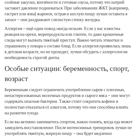
солёные закуски, копчёности и готовые соусы, потому что натрий
заставит давление подниматься. При заболеваниях ЖКТ (например,
гастрит или язва) жареное, острая и кислую пищу лучше оставить в
запасе – они раздражают слизистую стенку желудка.
Аллергия – ещё один повод «когда нельзя». Если у вас известна
реакция на орехи, морепродукты или глютен, то даже крошечные
следы могут вызвать тяжёлый приступ. Важно читать этикетки и
спрашивать у повара о составе блюд. Если аллергия проявилась лишь
в детском возрасте, но не проходит, лучше обсудить с аллергологом
необходимость строгой диеты.
Особые ситуации: беременность, спорт,
возраст
Беременным следует ограничить употребление сыров с плесенью,
непастеризованных молочных продуктов и сырого мяса – они могут
содержать опасные бактерии. Также стоит сократить кофеин и
полностью отказаться от алкоголя, потому что они способны влиять
на развитие плода.
Если вы активно занимаетесь спортом, важно понять, когда еда может
замедлить восстановление. После интенсивных тренировок лучше не
употреблять тяжёлую, жирную пищу – она будет медленно