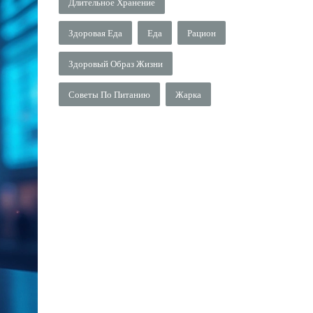
Длительное Хранение
Здоровая Еда
Еда
Рацион
Здоровый Образ Жизни
Советы По Питанию
Жарка