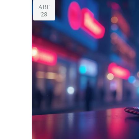
АВГ
28