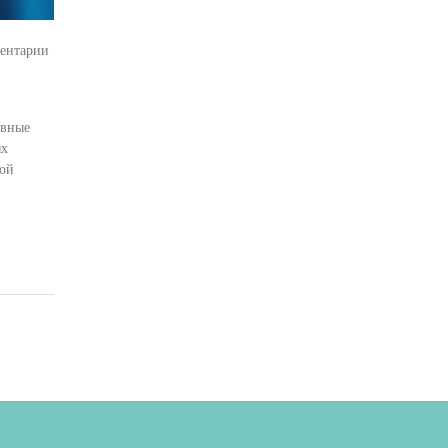
ентарии
ивные
ых
вой