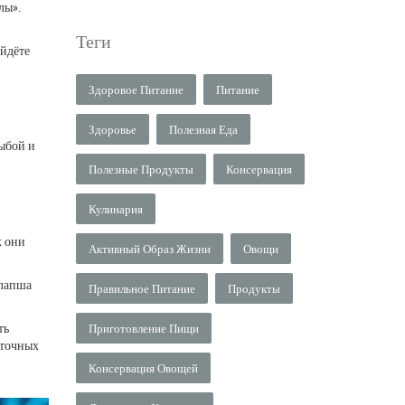
лы».
Теги
айдёте
Здоровое Питание
Питание
Здоровье
Полезная Еда
рыбой и
Полезные Продукты
Консервация
Кулинария
к они
Активный Образ Жизни
Овощи
 лапша
Правильное Питание
Продукты
ть
Приготовление Пищи
сточных
Консервация Овощей