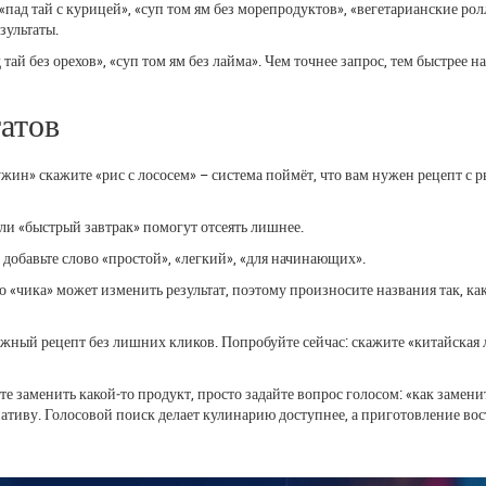
 «пад тай с курицей», «суп том ям без морепродуктов», «вегетарианские рол
зультаты.
тай без орехов», «суп том ям без лайма». Чем точнее запрос, тем быстрее н
атов
жин» скажите «рис с лососем» – система поймёт, что вам нужен рецепт с 
ли «быстрый завтрак» помогут отсеять лишнее.
добавьте слово «простой», «легкий», «для начинающих».
о «чика» может изменить результат, поэтому произносите названия так, ка
жный рецепт без лишних кликов. Попробуйте сейчас: скажите «китайская
е заменить какой‑то продукт, просто задайте вопрос голосом: «как замени
ативу. Голосовой поиск делает кулинарию доступнее, а приготовление во