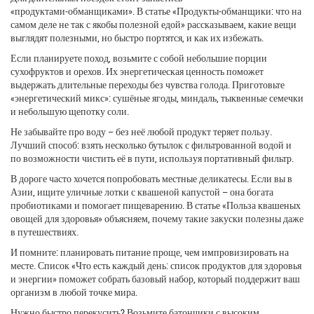
«продуктами‑обманщиками». В статье «Продукты‑обманщики: что на
самом деле не так с якобы полезной едой» рассказываем, какие вещи
выглядят полезными, но быстро портятся, и как их избежать.
Если планируете поход, возьмите с собой небольшие порции
сухофруктов и орехов. Их энергетическая ценность поможет
выдержать длительные переходы без чувства голода. Приготовьте
«энергетический микс»: сушёные ягоды, миндаль, тыквенные семечки
и небольшую щепотку соли.
Не забывайте про воду – без неё любой продукт теряет пользу.
Лучший способ: взять несколько бутылок с фильтрованной водой и
по возможности чистить её в пути, используя портативный фильтр.
В дороге часто хочется попробовать местные деликатесы. Если вы в
Азии, ищите уличные лотки с квашеной капустой – она богата
пробиотиками и помогает пищеварению. В статье «Польза квашеных
овощей для здоровья» объясняем, почему такие закуски полезны даже
в путешествиях.
И помните: планировать питание проще, чем импровизировать на
месте. Список «Что есть каждый день: список продуктов для здоровья
и энергии» поможет собрать базовый набор, который поддержит ваш
организм в любой точке мира.
Нужно быстро перекусить? Возьмите батончики с высоким