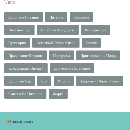
Теги
Здоровое Питание
Питание
Здоровье
Полезная Еда
Полезные Продукты
Консервация
Кулинария
Активный Образ Жизни
Овощи
Правильное Питание
Продукты
Приготовление Пищи
Консервация Овощей
Длительное Хранение
Здоровая Еда
Еда
Рацион
Здоровый Образ Жизни
Советы По Питанию
Жарка