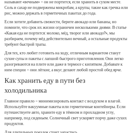
называют «вечным» – он не портится, если хранить в сухом месте.
Соль и сахар не подвержены микробам, а крупы, такие как гречка или
рис, можно держать в герметичных пакетах до года.
Если хотите добавить свежести, берите авокадо или бананы, но
помните, что срок их жизни ограничен несколькими днями. В статье
«Какая еда не портится: молоко, мёд, творог или авокадо?», мы
разбираем, почему мёд действительно вечный, а остальные продукты
требуют быстрой траты.
Для тех, кто любит готовить на ходу, отличным вариантом станут
сухие супы и пакеты с лапшой быстрого приготовления. Они легко
разогреваются на плите или даже в термосе с кипятком. Добавьте к
ним специи – они лёгкие, а вкус делают любой простой обед ярче.
Как хранить еду в пути без
холодильника
Главное правило – минимизировать контакт с воздухом и влагой.
Используйте вакуумные пакеты или герметичные контейнеры. Если
путешествуете авто, храните еду в тёмном и прохладном углу,
например, под сиденьем. Солнечный свет ускоряет порчу даже сухих
продуктов.
Для длительных поездок стоит запастись