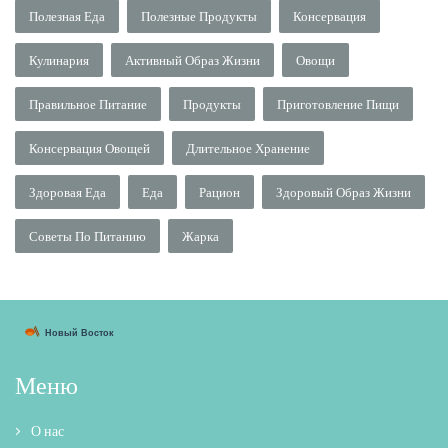
Полезная Еда
Полезные Продукты
Консервация
Кулинария
Активный Образ Жизни
Овощи
Правильное Питание
Продукты
Приготовление Пищи
Консервация Овощей
Длительное Хранение
Здоровая Еда
Еда
Рацион
Здоровый Образ Жизни
Советы По Питанию
Жарка
Меню
О нас