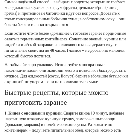
Самый надёжный способ – выбирать продукты, которые не требуют
холодильника. Сухие орехи, сухофрукты, цельные зёрна (киноа,
гречка) и протеиновые батончики идут без вопросов. Добавьте к
этому консервированные бобы или тунец в собственном соку – они
богаты белком и легко открываются.
Если хотите что‑то более «домашнее», готовьте заранее порционные
салаты в герметичных контейнерах. Сочетание овощей, курицы или
индейки и лёгкой заправки из оливкового масла держит вкус и
питательные свойства до 48 часов. Главное – не добавлять майонез,
который быстро портится.
Не забывайте про упаковку. Используйте многоразовые
пакетики‑зиплоки, они экономят место и позволяют быстро достать
нужное. Для жидкостей (соусы, йогурт) берите небольшие бутылочки
с крышкой‑штуцером – они не проливаются в сумке.
Быстрые рецепты, которые можно
приготовить заранее
1.
Киноа с овощами и курицей
. Сварите киноа 10 минут, добавьте
нарезанную отварную куриную грудку, замороженные овощи
(брокколи, морковь) и полейте соевым соусом. Разложите по
контейнерам – получаете питательный обед, который можно есть