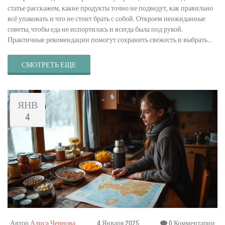
статье расскажем, какие продукты точно не подведут, как правильно
всё упаковать и что не стоит брать с собой. Откроем неожиданные
советы, чтобы еда не испортилась и всегда была под рукой.
Практичные рекомендации помогут сохранить свежесть и выбрать
варианты на любой вкус.
СМОТРЕТЬ ЕЩЕ
ЯНВ
4
Автор
Алиса Чернова
4 Января 2025
0 Комментарии