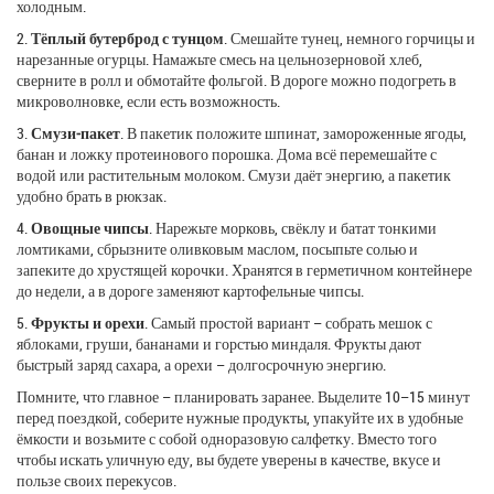
холодным.
2.
Тёплый бутерброд с тунцом
. Смешайте тунец, немного горчицы и
нарезанные огурцы. Намажьте смесь на цельнозерновой хлеб,
сверните в ролл и обмотайте фольгой. В дороге можно подогреть в
микроволновке, если есть возможность.
3.
Смузи‑пакет
. В пакетик положите шпинат, замороженные ягоды,
банан и ложку протеинового порошка. Дома всё перемешайте с
водой или растительным молоком. Смузи даёт энергию, а пакетик
удобно брать в рюкзак.
4.
Овощные чипсы
. Нарежьте морковь, свёклу и батат тонкими
ломтиками, сбрызните оливковым маслом, посыпьте солью и
запеките до хрустящей корочки. Хранятся в герметичном контейнере
до недели, а в дороге заменяют картофельные чипсы.
5.
Фрукты и орехи
. Самый простой вариант – собрать мешок с
яблоками, груши, бананами и горстью миндаля. Фрукты дают
быстрый заряд сахара, а орехи – долгосрочную энергию.
Помните, что главное – планировать заранее. Выделите 10–15 минут
перед поездкой, соберите нужные продукты, упакуйте их в удобные
ёмкости и возьмите с собой одноразовую салфетку. Вместо того
чтобы искать уличную еду, вы будете уверены в качестве, вкусе и
пользе своих перекусов.