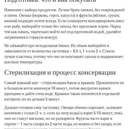
Начинаем с выбора продуктов. Лучше брать свежие, без повреждений
и пятен. Овощи (морковь, горох, капуста) и фрукты (яблоки, груши,
вишня) подходят почти всегда. Если планируете консервировать мясо
или рыбу, выбирайте только без запаха, без признаков порчи. Перед
тем как начать, тщательно мойте всё под проточной водой, удаляйте
загрязнения и горькую кожуру.
Не забывайте про холодильные банки. Их объем выбирайте в
зависимости от количества заготовки – 0,5 л, 1 л или 2 л. Стекло
лучше пластика, потому что оно не впитывает запахи и выдерживает
высокие температуры.
Стерилизация и процесс консервации
Самый важный шаг – стерилизация банок и крышек. Прокипятите их
в большом котле минимум 10 минут, потом аккуратно выньте
щипцами и дайте стечь воде. Крышки также кипятятся в отдельной
кастрюле, но не дольше 5 минут.
Дальше готовим саму заготовку. Овощи обычно нарезают, заливают
кипятком с солью (1 ч. л. соли на литр воды) и варят 5‑10 минут, пока
они не станут мягкими, но не разварятся. Фрукты часто варят в
сиропе – 1 часть сахара на 2 части воды, но можно и без сахара, если