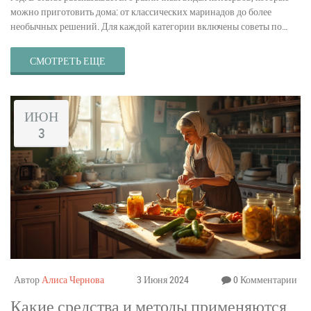
можно приготовить дома: от классических маринадов до более
необычных решений. Для каждой категории включены советы по
выбору ингредиентов и нюансы приготовления. Даже начинающим в
этой области будет интересно узнать о секретах успешной
СМОТРЕТЬ ЕЩЕ
консервации.
ИЮН
3
Автор
Алиса Чернова
3 Июня 2024
0 Комментарии
Какие средства и методы применяются