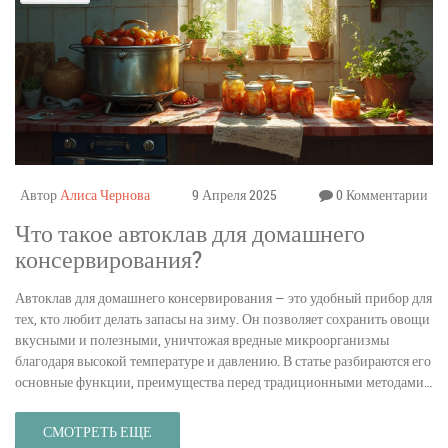
Автор
Алиса Чернова
9 Апреля 2025
0 Комментарии
Что такое автоклав для домашнего
консервирования?
Автоклав для домашнего консервирования — это удобный прибор для
тех, кто любит делать запасы на зиму. Он позволяет сохранить овощи
вкусными и полезными, уничтожая вредные микроорганизмы
благодаря высокой температуре и давлению. В статье разбираются его
основные функции, преимущества перед традиционными методами
консервирования и как выбрать подходящий автоклав для своих
нужд. Также есть советы по безопасности использования, чтобы опыт
СМОТРЕТЬ ЕЩЕ
домашних заготовок был приятным и безопасным. Узнайте, как