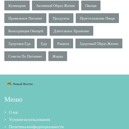
Кулинария
Активный Образ Жизни
Овощи
Правильное Питание
Продукты
Приготовление Пищи
Консервация Овощей
Длительное Хранение
Здоровая Еда
Еда
Рацион
Здоровый Образ Жизни
Советы По Питанию
Жарка
Меню
О нас
Условия использования
Политика конфиденциальности