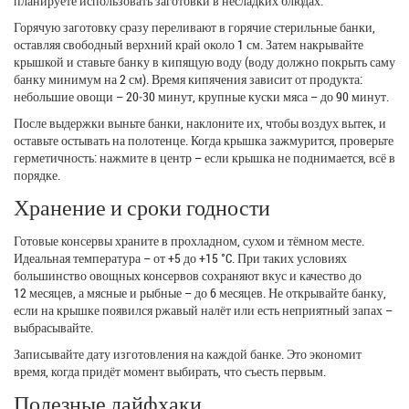
планируете использовать заготовки в несладких блюдах.
Горячую заготовку сразу переливают в горячие стерильные банки,
оставляя свободный верхний край около 1 см. Затем накрывайте
крышкой и ставьте банку в кипящую воду (воду должно покрыть саму
банку минимум на 2 см). Время кипячения зависит от продукта:
небольшие овощи – 20‑30 минут, крупные куски мяса – до 90 минут.
После выдержки выньте банки, наклоните их, чтобы воздух вытек, и
оставьте остывать на полотенце. Когда крышка зажмурится, проверьте
герметичность: нажмите в центр – если крышка не поднимается, всё в
порядке.
Хранение и сроки годности
Готовые консервы храните в прохладном, сухом и тёмном месте.
Идеальная температура – от +5 до +15 °C. При таких условиях
большинство овощных консервов сохраняют вкус и качество до
12 месяцев, а мясные и рыбные – до 6 месяцев. Не открывайте банку,
если на крышке появился ржавый налёт или есть неприятный запах –
выбрасывайте.
Записывайте дату изготовления на каждой банке. Это экономит
время, когда придёт момент выбирать, что съесть первым.
Полезные лайфхаки