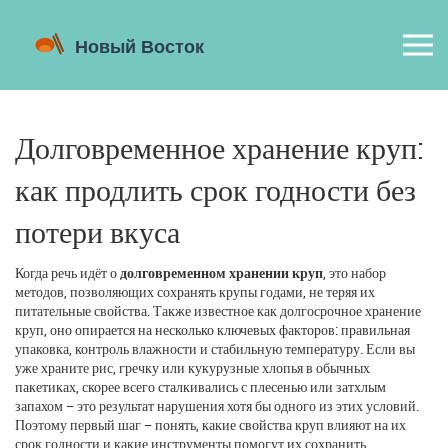
Долговременное хранение круп:
как продлить срок годности без
потери вкуса
Когда речь идёт о
долговременном хранении круп
,
это набор
методов, позволяющих сохранять крупы годами, не теряя их
питательные свойства
. Также известное как
долгосрочное хранение
круп
, оно опирается на несколько ключевых факторов: правильная
упаковка
, контроль
влажности
и стабильную
температуру
. Если вы
уже храните рис, гречку или кукурузные хлопья в обычных
пакетиках, скорее всего сталкивались с плесенью или затхлым
запахом – это результат нарушения хотя бы одного из этих условий.
Поэтому первый шаг – понять, какие свойства круп влияют на их
срок годности и какие инструменты помогут их сохранить.