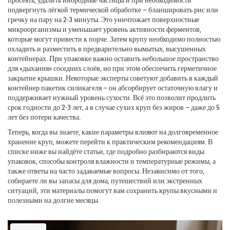
подвергнуть лёгкой термической обработке – бланшировать рис или
гречку на пару на 2‑3 минуты. Это уничтожает поверхностные
микроорганизмы и уменьшает уровень активности ферментов,
которые могут привести к порче. Затем крупу необходимо полностью
охладить и разместить в предварительно вымытых, высушенных
контейнерах. При упаковке важно оставить небольшое пространство
для «дыхания» соседних слоёв, но при этом обеспечить герметичное
закрытие крышки. Некоторые эксперты советуют добавить в каждый
контейнер пакетик силикагеля – он абсорбирует остаточную влагу и
поддерживает нужный уровень сухости. Всё это позволит продлить
срок годности до 2‑3 лет, а в случае сухих круп без жиров – даже до 5
лет без потери качества.
Теперь, когда вы знаете, какие параметры влияют на долговременное
хранение круп, можете перейти к практическим рекомендациям. В
списке ниже вы найдёте статьи, где подробно разбираются виды
упаковок, способы контроля влажности и температурные режимы, а
также ответы на часто задаваемые вопросы. Независимо от того,
собираете ли вы запасы для дома, путешествий или экстренных
ситуаций, эти материалы помогут вам сохранить крупы вкусными и
полезными на долгие месяцы.