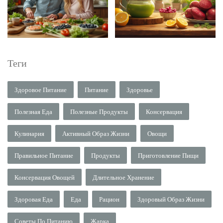
Теги
Здоровое Питание
Питание
Здоровье
Полезная Еда
Полезные Продукты
Консервация
Кулинария
Активный Образ Жизни
Овощи
Правильное Питание
Продукты
Приготовление Пищи
Консервация Овощей
Длительное Хранение
Здоровая Еда
Еда
Рацион
Здоровый Образ Жизни
Советы По Питанию
Жарка