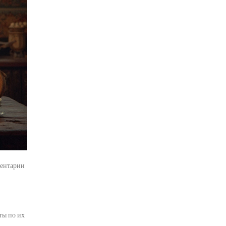
ентарии
ты по их