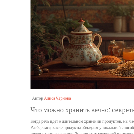
Автор
Алиса Чернова
Что можно хранить вечно: секрет
Когда речь идет о длительном хранении продуктов, мы ча
Разберемся, какие продукты обладают уникальной способн
правильному хранению. Знание этих хитростей поможет н