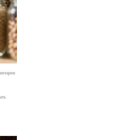
ентарии
ать