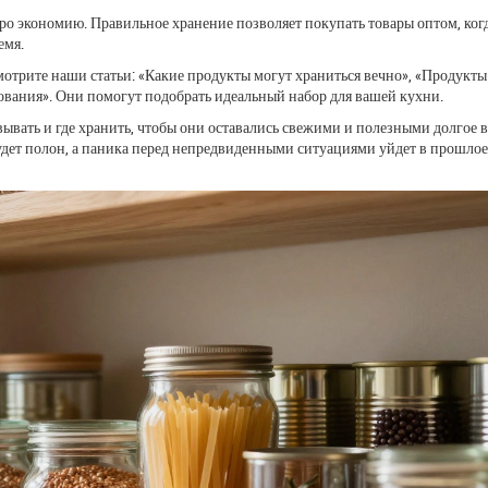
про экономию. Правильное хранение позволяет покупать товары оптом, ког
емя.
мотрите наши статьи: «Какие продукты могут храниться вечно», «Продукты
рования». Они помогут подобрать идеальный набор для вашей кухни.
овывать и где хранить, чтобы они оставались свежими и полезными долгое в
удет полон, а паника перед непредвиденными ситуациями уйдет в прошлое