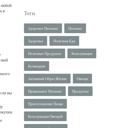
и любой
ь в
Теги
Здоровое Питание
Питание
Здоровье
Полезная Еда
Полезные Продукты
Консервация
т
изкой
Кулинария
ечного
Активный Образ Жизни
Овощи
Правильное Питание
Продукты
Если вы
Приготовление Пищи
ер
покупки.
Консервация Овощей
те