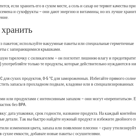
тся, если хранить его в сухом месте, а соль и сахар не теряют качества пр
 семена и сухофрукты – они дают энергию и витамины, но их лучше хранит
ение.
 хранить
из пакетов; используйте вакуумные пакеты или специальные герметичные
кеты с запирающимися крышками.
ьшую тарелочку с силикагелем – он поглотит лишнюю влагу и предотврати
) употребляйте только те продукты, которые действительно нуждаются в н
°C для сухих продуктов, 0‑5 °C для замороженных. Избегайте прямого солн
естить запасы в прохладном подвале, кладовке или в специализированных
ми или продуктами с интенсивным запахом – они могут «перепитаться». 
астик без BPA.
вку: дата упаковки, срок годности, название продукта. На каждый контейн
ные детали. Так вы быстро найдёте нужный продукт и избежите двойного 
метили изменения цвета, запаха или появление плесени – сразу утилизируй
 сухие емкости, добавьте новые пакеты с осушителями.