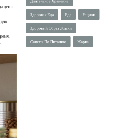
Длительное Хранение
да цены
Здоровая Еда
Еда
Рацион
 для
Здоровый Образ Жизни
ремя.
.
Советы По Питанию
Жарка