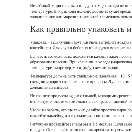
Не забывайте про «вечные» продукты: мёд никогда не порти
температуре. Для рациона полезно добавить сухие орехи,
холодильнике или морозильнике, чтобы замедлить окисл
Как правильно упаковать и
Упаковка – ваш лучший друг. Сначала вытрясите воздух 
контейнеры. Для круп и бобовых пригодятся моющие па
Если есть возможность, положите в каждый пакет небол
образование плесени. При хранении в холоде (мороженка
температуре, например, мясо, рыбу, свежие овощи.
Температура должна быть стабильной: идеальная – 10‑15 
света, он ускоряет окислительные процессы. Лучше разм
холодильных камерах.
Не храните продукты рядом с химией, моющими средства
используете пластиковые ёмкости, выбирайте пищевой пл
Чтобы не забыть, что где лежит, делайте простую маркиро
наклейте наклейку, а в журнале запасов запишите основ
Регулярно проверяйте запасы раз в 3‑6 месяцев. Если за
продукт. Остальные можно «реанимировать»: пересыпьте в