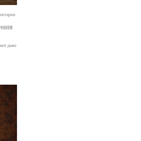
ентарии
ения
ают даже