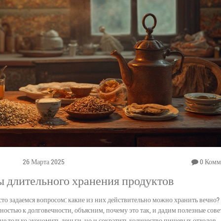
26 Марта 2025
0 Комм
ы длительного хранения продуктов
сто задаемся вопросом: какие из них действительно можно хранить вечно?
остью к долговечности, объясним, почему это так, и дадим полезные сове
е только экономить деньги, но и сократить количество пищевых отходов.