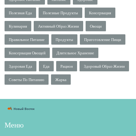
Полезная Еда
Полезные Продукты
Консервация
Кулинария
Активный Образ Жизни
Овощи
Правильное Питание
Продукты
Приготовление Пищи
Консервация Овощей
Длительное Хранение
Здоровая Еда
Еда
Рацион
Здоровый Образ Жизни
Советы По Питанию
Жарка
Меню