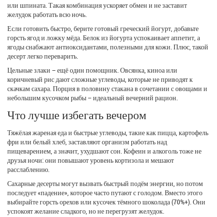
или шпината. Такая комбинация ускоряет обмен и не заставит
желудок работать всю ночь.
Если готовить быстро, берите готовый греческий йогурт, добавьте
горсть ягод и ложку мёда. Белок из йогурта успокаивает аппетит, а
ягоды снабжают антиоксидантами, полезными для кожи. Плюс, такой
десерт легко переварить.
Цельные злаки – ещё один помощник. Овсянка, киноа или
коричневый рис дают сложные углеводы, которые не приводят к
скачкам сахара. Порция в половину стакана в сочетании с овощами и
небольшим кусочком рыбы – идеальный вечерний рацион.
Что лучше избегать вечером
Тяжёлая жареная еда и быстрые углеводы, такие как пицца, картофель
фри или белый хлеб, заставляют организм работать над
пищеварением, а значит, ухудшают сон. Кофеин и алкоголь тоже не
друзья ночи: они повышают уровень кортизола и мешают
расслаблению.
Сахарные десерты могут вызвать быстрый подём энергии, но потом
последует «падение», которое часто путают с голодом. Вместо этого
выбирайте горсть орехов или кусочек тёмного шоколада (70%+). Они
успокоят желание сладкого, но не перегрузят желудок.