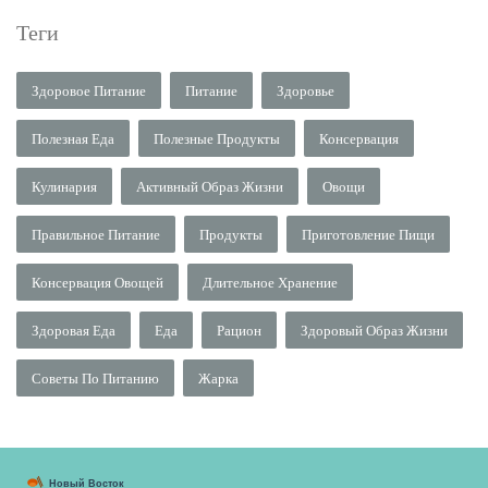
Теги
Здоровое Питание
Питание
Здоровье
Полезная Еда
Полезные Продукты
Консервация
Кулинария
Активный Образ Жизни
Овощи
Правильное Питание
Продукты
Приготовление Пищи
Консервация Овощей
Длительное Хранение
Здоровая Еда
Еда
Рацион
Здоровый Образ Жизни
Советы По Питанию
Жарка