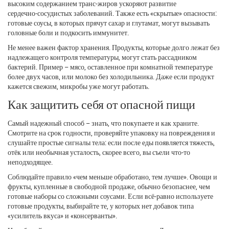
высоким содержанием транс‑жиров ускоряют развитие
сердечно‑сосудистых заболеваний. Также есть «скрытые» опасности:
готовые соусы, в которых прячут сахар и глутамат, могут вызывать
головные боли и подкосить иммунитет.
Не менее важен фактор хранения. Продукты, которые долго лежат без
надлежащего контроля температуры, могут стать рассадником
бактерий. Пример – мясо, оставленное при комнатной температуре
более двух часов, или молоко без холодильника. Даже если продукт
кажется свежим, микробы уже могут работать.
Как защитить себя от опасной пищи
Самый надежный способ – знать, что покупаете и как храните.
Смотрите на срок годности, проверяйте упаковку на повреждения и
слушайте простые сигналы тела: если после еды появляется тяжесть,
отёк или необычная усталость, скорее всего, вы съели что‑то
неподходящее.
Соблюдайте правило «чем меньше обработано, тем лучше». Овощи и
фрукты, купленные в свободной продаже, обычно безопаснее, чем
готовые наборы со сложными соусами. Если всё‑равно используете
готовые продукты, выбирайте те, у которых нет добавок типа
«усилитель вкуса» и «консерванты».