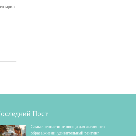
ентарии
оследний Пост
Самые неполезные овощи для активного
образа жизни: удивительный рейтинг