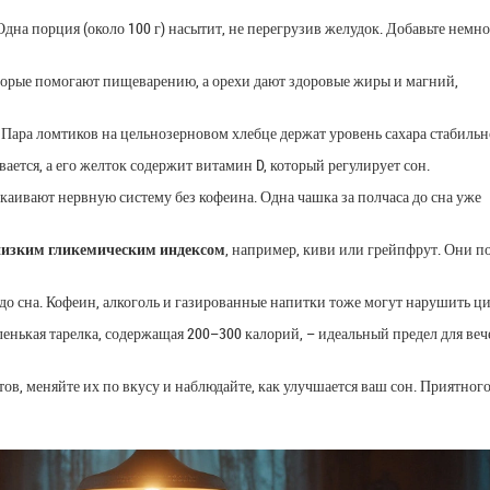
Одна порция (около 100 г) насытит, не перегрузив желудок. Добавьте немн
торые помогают пищеварению, а орехи дают здоровые жиры и магний,
ара ломтиков на цельнозерновом хлебце держат уровень сахара стабильн
ается, а его желток содержит витамин D, который регулирует сон.
каивают нервную систему без кофеина. Одна чашка за полчаса до сна уже
низким гликемическим индексом
, например, киви или грейпфрут. Они 
 до сна. Кофеин, алкоголь и газированные напитки тоже могут нарушить ци
енькая тарелка, содержащая 200–300 калорий, – идеальный предел для веч
ов, меняйте их по вкусу и наблюдайте, как улучшается ваш сон. Приятног