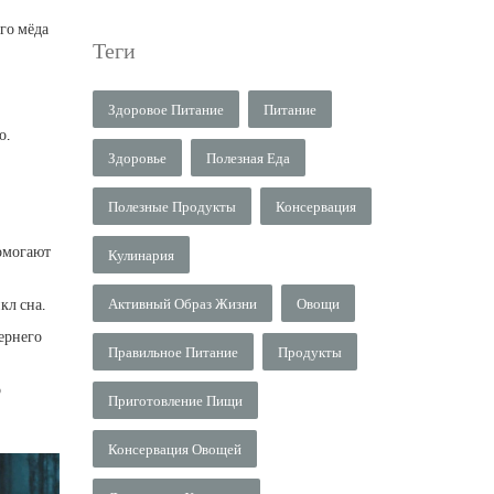
ого мёда
Теги
Здоровое Питание
Питание
о.
Здоровье
Полезная Еда
Полезные Продукты
Консервация
помогают
Кулинария
кл сна.
Активный Образ Жизни
Овощи
ернего
Правильное Питание
Продукты
о
Приготовление Пищи
Консервация Овощей