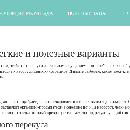
РОПОРЦИИ МАРИНАДА
ВОЕННЫЙ ЗАПАС
СЛ
легкие и полезные варианты
ед сном, чтобы не проснуться с тяжёлым ощущением в животе? Правильный
приводит к набору лишних килограммов. Давайте разберём, какие продукты
ак.
я, жирная пища будет долго перевариваться и может вызвать дискомфорт.
 заставляет организм «просыпаться» в середине ночи. И наоборот, лёгкие б
 гормона счастья, который превращается в мелатонин, регулирующий сон.
ого перекуса