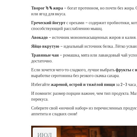
Творог ½ % жира
– богат протеином, но почти без жира. 
или ягод для вкуса.
Греческий йогурт
с орехами – содержит пробиотики, ко
способствующий расслаблению мышц.
Авокадо
– источник мононенасыщенных жиров и калия. П
Яйцо вкрутую
– идеальный источник белка. Лёгко усваив
Травяные чаи
– ромашка, мята или лавандовый чай успо
достаточно.
Если хочется чего‑то сладкого, лучше выбрать
фрукты с 
выработке серотонина без резкого скачка сахара.
Избегайте
жареной, острой и тяжёлой пищи
за 2–3 часа
И помните: размер порции важнее, чем тип продукта. Мал
перекуса.
Соберите свой «ночной набор» из перечисленных продукт
аппетита и сладких снов!
ИЮЛ