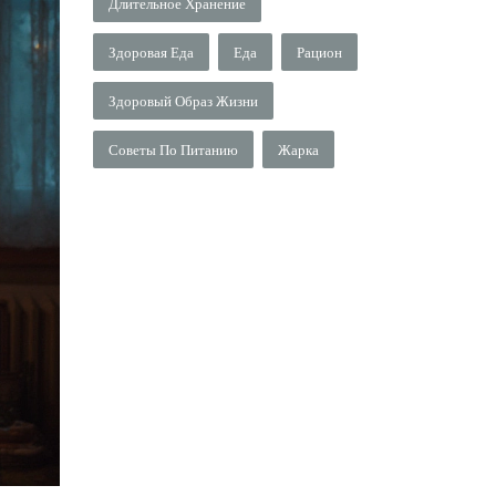
Длительное Хранение
Здоровая Еда
Еда
Рацион
Здоровый Образ Жизни
Советы По Питанию
Жарка