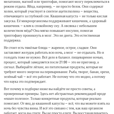
мелатонин, магний или триптофан
, помогают мозгу переключиться в
режим отдыха. Яйца, например, — не просто белок. Они содержат
холин, который участвует в синтезе ацетилхолина — вещества,
отвечающего за глубокий сон. Квашеная капуста — не только кислая
закуска. Её микроорганизмы поддерживают кишечник, а здоровый
кишечник — ключ к спокойному сну. А овсянка с небольшим
количеством мёда? Она мягко повышает инсулин, помогая
триптофану проникнуть в мозг. Это не диета. Это естественная
поддержка.
Не стоит есть тяжёлые блюда — жареное, острое, сладкое. Они
заставляют желудок работать всю ночь, а мозг — не отдыхать. Но и
голодать тоже не нужно. Всё дело в балансе.
пищеварение ночью
,
процесс, который замедляется после 21:00
— это не приговор, а
сигнал. Выбирайте лёгкие, но питательные продукты, которые не
требуют много энергии на переваривание. Рыба, творог, банан, орехи,
зелёный чай — всё это работает. Не потому что это модно, а потому
что наука это подтверждает.
Вот почему в подборке ниже вы найдёте не просто советы, а
проверенные примеры. Здесь нет абстрактных рекомендаций вроде
«ешьте полезно». Только конкретные продукты, которые реально
помогают. От яиц до квашеной капусты — всё, что вы можете взять на
ночь без чувства вины. И всё это связано с тем, как ваш организм
работает, когда вы спите. Вы не просто едите. Вы восстанавливаетесь.