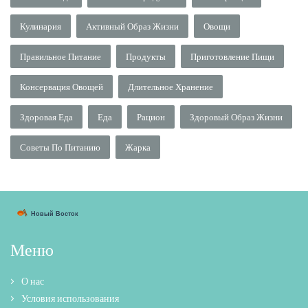
Кулинария
Активный Образ Жизни
Овощи
Правильное Питание
Продукты
Приготовление Пищи
Консервация Овощей
Длительное Хранение
Здоровая Еда
Еда
Рацион
Здоровый Образ Жизни
Советы По Питанию
Жарка
Меню
О нас
Условия использования