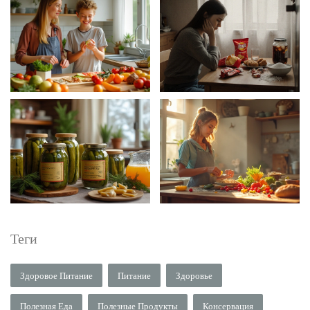
Теги
Здоровое Питание
Питание
Здоровье
Полезная Еда
Полезные Продукты
Консервация