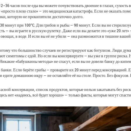
–36 часов после еды вы можете почувствовать двоение в глазах, сухость в
е «просто плохо стало» — это медицинская катастрофа. Если не оказать по
анки, которую не прокипятили достаточно долго.
 минут при 100°C. Для грибов и рыбы — 90 минут. Если вы не стерилизу
ь — вы играете в русскую рулетку. Даже если вы делаете это «уже 20 лет» 
а овощах, в воде. И если вы её не убили — она размножится в тишине вашей
Потому что большинство случаев не регистрируют как ботулизм. Люди дума
ывают симптомы с едой. Но если вы консервируете — вы уже в группе риска.
Никакие «бабушкины методы» не спасут, если вы не довели банку до кипен
е банки. Если берёте грибы — проварите их 20 минут перед консервацией. 
 едите домашнюю икру — не оставляйте её на столе. Просто. Без фокусов. 
асной консервации, список продуктов, которые нельзя закатывать без риска
десь нет «надеюсь, всё будет хорошо» — только факты, которые могут спаст