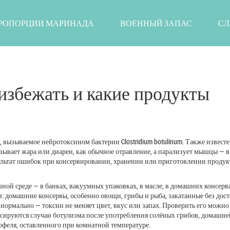
РОПОРЦИИ МАРИНАДА
ВОЕННЫЙ ЗАПАС
СЛ
 избежать и какие продукты
, вызываемое нейротоксином бактерии Clostridium botulinum
. Также известе
ызывает жара или диареи, как обычное отравление, а парализует мышцы — в
зультат ошибок при консервировании, хранении или приготовлении продук
шной среде — в банках, вакуумных упаковках, в масле, в домашних консерва
и:
домашние консервы
,
особенно овощи, грибы и рыба, закатанные без дос
т нормально — токсин не меняет цвет, вкус или запах. Проверить его можно
иксируются случаи ботулизма после употребления солёных грибов, домашне
феля, оставленного при комнатной температуре.