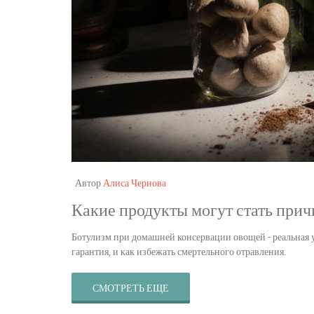
Автор
Алиса Чернова
Какие продукты могут стать при
Ботулизм при домашней консервации овощей - реальная уг
гарантия, и как избежать смертельного отравления.
СМОТРЕТЬ ЕЩЕ