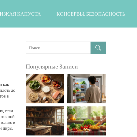
ИЗКАЯ КАПУСТА
КОНСЕРВЫ: БЕЗОПАСНОСТЬ
Популярные Записи
н как
плоть до
тов в
х, если
таточной
 только в
й икры,