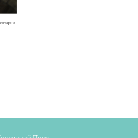
ентарии
оследний Пост