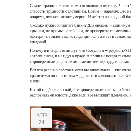
Самое страшное — симптомы появляются не сразу. Через 12
слабость, трудности с глотанием. Потом — паралич. Это н
вовремя, человек может умереть. И всё это из-за одной б
Сколько нужно кипятить банки? Для овощей — минимум 30
крышки, не промываете банки, не проверяете герметичност
бактерия не знает ваших традиций. Она живёт в земле, н
кладовой.
Почему в интернете пишут, что «ботулизм — редкость»? 
«отравились», и не идут к врачу. А врачи не всегда связ
«проверенные рецепты» не заменят температуру и время. 
Вот что реально работает: если вы закатываете — кипятит
храните масло с чесноком — держите в холодильнике. Если
магии.
В этой подборке вы найдёте проверенные советы по безоп
распознать опасность, даже если всё выглядит идеально. З
АПР
24