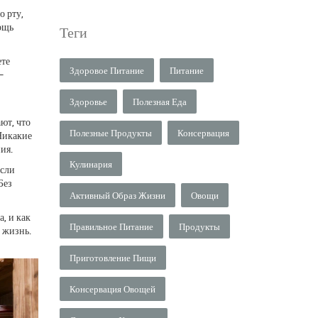
о рту,
мощь
Теги
ете
Здоровое Питание
Питание
—
Здоровье
Полезная Еда
ют, что
Полезные Продукты
Консервация
 Никакие
ия.
Кулинария
Если
Без
Активный Образ Жизни
Овощи
, и как
Правильное Питание
Продукты
и жизнь.
Приготовление Пищи
Консервация Овощей