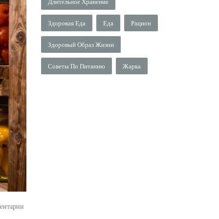
Длительное Хранение
Здоровая Еда
Еда
Рацион
Здоровый Образ Жизни
Советы По Питанию
Жарка
ентарии