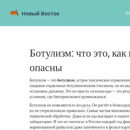
П
Ботулизм: что это, как
опасны
Ботулизм — это
ботулизм
,
острое токсическое отравление
пищевое отравление ботулиническим токсином
, он не в
остановки дыхания.
Это не просто «плохая еда» — это ре
условиях, где бактерия может размножаться.
Ботулизм не появляется из воздуха. Он растёт в безвозду
их не стерилизовали правильно. Самые частые виновник
термической обработки
. Даже если еда выглядит и пахне
лаборатории. И это не гипотеза: в России каждый год ф
маринованной рыбы или даже запечённого в фольге карто