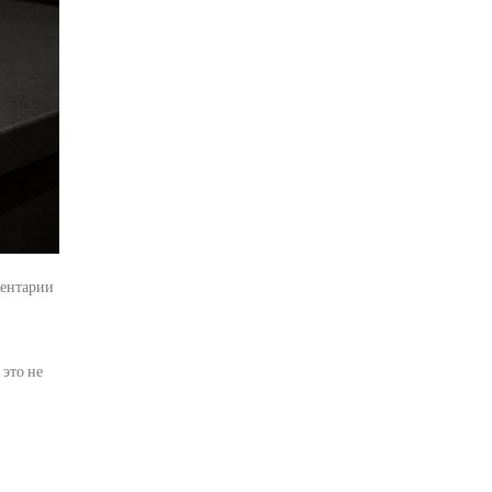
ентарии
 это не