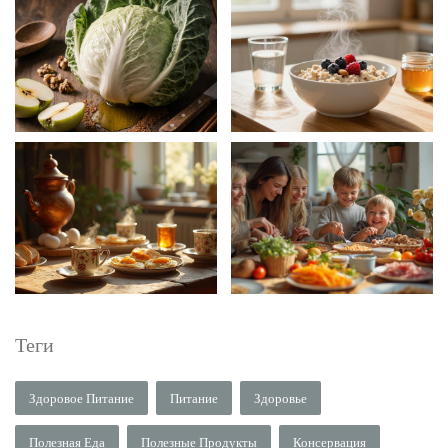
Теги
Здоровое Питание
Питание
Здоровье
Полезная Еда
Полезные Продукты
Консервация