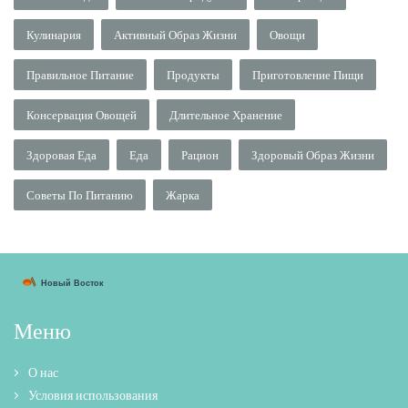
Кулинария
Активный Образ Жизни
Овощи
Правильное Питание
Продукты
Приготовление Пищи
Консервация Овощей
Длительное Хранение
Здоровая Еда
Еда
Рацион
Здоровый Образ Жизни
Советы По Питанию
Жарка
Меню
О нас
Условия использования