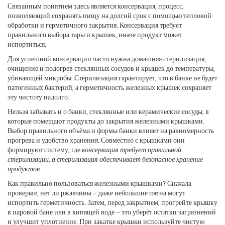
Связанным понятием здесь является
консервация
,
процесс,
позволяющий сохранять пищу на долгий срок с помощью тепловой
обработки и герметичного закрытия
. Консервация требует
правильного выбора тары и крышек, иначе продукт может
испортиться.
Для успешной консервации часто нужна
домашняя стерилизация
,
очищение и подогрев стеклянных сосудов и крышек до температуры,
убивающей микробы
. Стерилизация гарантирует, что в банке не будет
патогенных бактерий, а герметичность железных крышек сохраняет
эту чистоту надолго.
Нельзя забывать и о
банки
,
стеклянные или керамические сосуды, в
которые помещают продукты до закрытия железными крышками
.
Выбор правильного объёма и формы банки влияет на равномерность
прогрева и удобство хранения. Совместно с крышками они
формируют систему, где
консервация требует правильной
стерилизации, а стерилизация обеспечивает безопасное хранение
продуктов
.
Как правильно пользоваться железными крышками? Сначала
проверьте, нет ли ржавчины – даже небольшие пятна могут
испортить герметичность. Затем, перед закрытием, прогрейте крышку
в паровой бане или в кипящей воде – это уберёт остатки загрязнений
и улучшит уплотнение. При закатке крышки используйте чистую