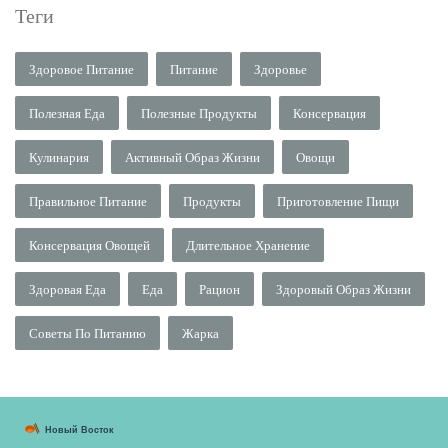
Теги
Здоровое Питание
Питание
Здоровье
Полезная Еда
Полезные Продукты
Консервация
Кулинария
Активный Образ Жизни
Овощи
Правильное Питание
Продукты
Приготовление Пищи
Консервация Овощей
Длительное Хранение
Здоровая Еда
Еда
Рацион
Здоровый Образ Жизни
Советы По Питанию
Жарка