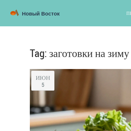
П
Tag: заготовки на зиму
ИЮН
5