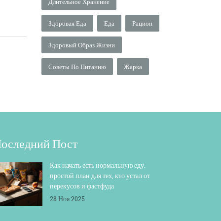
Длительное Хранение
Здоровая Еда
Еда
Рацион
Здоровый Образ Жизни
Советы По Питанию
Жарка
оследний Пост
Как начать есть нормальную еду:
простой план для тех, кто устал от
перекусов и фастфуда
28 Ноя 2025