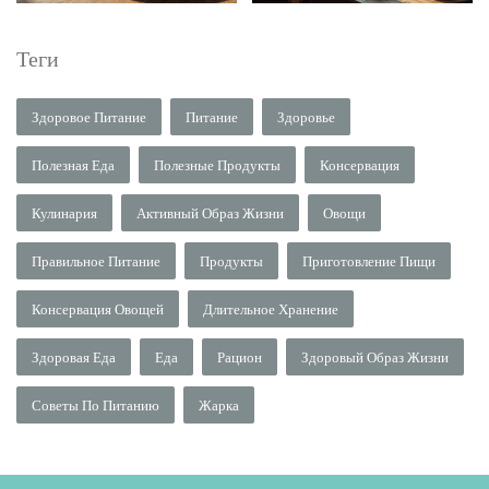
Теги
Здоровое Питание
Питание
Здоровье
Полезная Еда
Полезные Продукты
Консервация
Кулинария
Активный Образ Жизни
Овощи
Правильное Питание
Продукты
Приготовление Пищи
Консервация Овощей
Длительное Хранение
Здоровая Еда
Еда
Рацион
Здоровый Образ Жизни
Советы По Питанию
Жарка