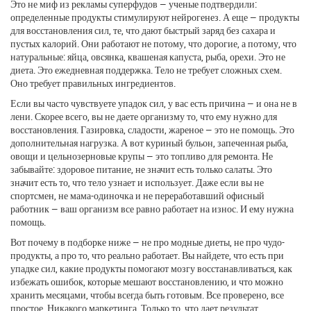
Это не миф из рекламы суперфудов — ученые подтвердили:
определенные продукты стимулируют нейрогенез
. А еще —
продукты
для восстановления сил
,
те, что дают быстрый заряд без сахара и
пустых калорий
. Они работают не потому, что дорогие, а потому, что
натуральные: яйца, овсянка, квашеная капуста, рыба, орехи
. Это не
диета. Это ежедневная поддержка. Тело не требует сложных схем.
Оно требует правильных ингредиентов.
Если вы часто чувствуете упадок сил, у вас есть причина — и она не в
лени. Скорее всего, вы не даете организму то, что ему нужно для
восстановления. Газировка, сладости, жареное — это не помощь. Это
дополнительная нагрузка. А вот куриный бульон, запеченная рыба,
овощи и цельнозерновые крупы — это топливо для ремонта. Не
забывайте:
здоровое питание
,
не значит есть только салаты. Это
значит есть то, что тело узнает и использует
. Даже если вы не
спортсмен, не мама-одиночка и не переработавший офисный
работник — ваш организм все равно работает на износ. И ему нужна
помощь.
Вот почему в подборке ниже — не про модные диеты, не про чудо-
продукты, а про то, что реально работает. Вы найдете, что есть при
упадке сил, какие продукты помогают мозгу восстанавливаться, как
избежать ошибок, которые мешают восстановлению, и что можно
хранить месяцами, чтобы всегда быть готовым. Все проверено, все
простое. Никакого маркетинга. Только то, что дает результат.