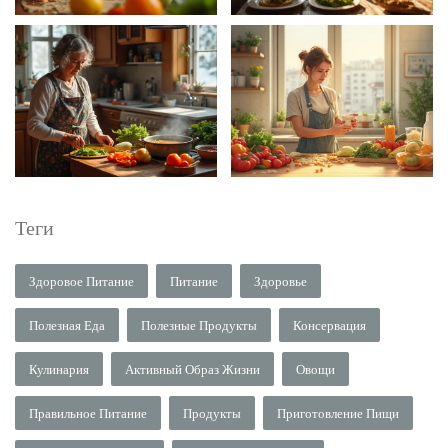
Теги
Здоровое Питание
Питание
Здоровье
Полезная Еда
Полезные Продукты
Консервация
Кулинария
Активный Образ Жизни
Овощи
Правильное Питание
Продукты
Приготовление Пищи